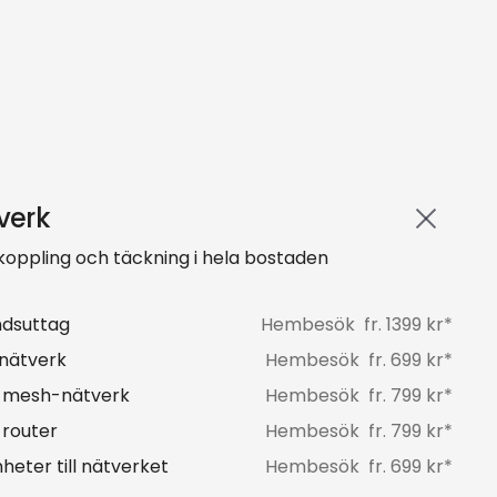
verk
oppling och täckning i hela bostaden
ndsuttag
Hembesök
fr.
1399
kr*
 nätverk
Hembesök
fr.
699
kr*
av mesh-nätverk
Hembesök
fr.
799
kr*
 router
Hembesök
fr.
799
kr*
eter till nätverket
Hembesök
fr.
699
kr*