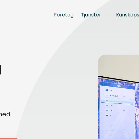
Tjänster
Kunskap
Företag
a
 med