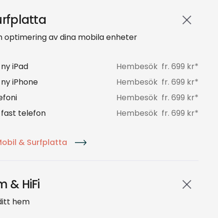
urfplatta
h optimering av dina mobila enheter
 ny iPad
Hembesök
fr.
699
kr*
v ny iPhone
Hembesök
fr.
699
kr*
efoni
Hembesök
fr.
699
kr*
 fast telefon
Hembesök
fr.
699
kr*
obil & Surfplatta
m & HiFi
 ditt hem