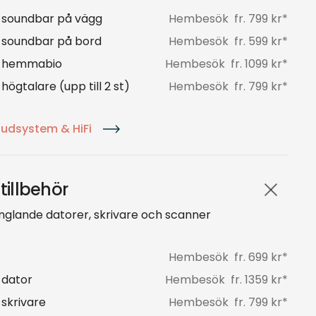
av soundbar på vägg
Hembesök
fr.
799
kr*
v soundbar på bord
Hembesök
fr.
599
kr*
av hemmabio
Hembesök
fr.
1099
kr*
 högtalare (upp till 2 st)
Hembesök
fr.
799
kr*
judsystem & HiFi
tillbehör
nglande datorer, skrivare och scanner
Hembesök
fr.
699
kr*
v dator
Hembesök
fr.
1359
kr*
 skrivare
Hembesök
fr.
799
kr*