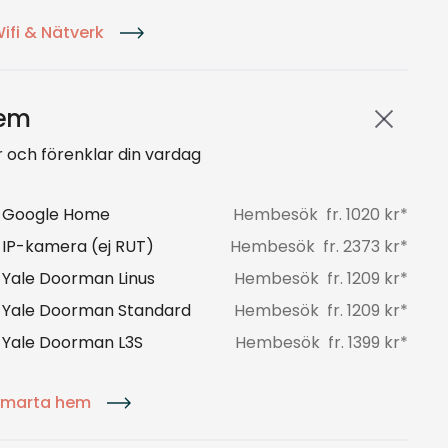
ifi & Nätverk
hem
 och förenklar din vardag
av Google Home
Hembesök
fr.
1020
kr*
v IP-kamera (ej RUT)
Hembesök
fr.
2373
kr*
v Yale Doorman Linus
Hembesök
fr.
1209
kr*
av Yale Doorman Standard
Hembesök
fr.
1209
kr*
v Yale Doorman L3S
Hembesök
fr.
1399
kr*
Smarta hem