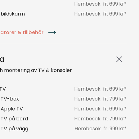
Hembesök
fr.
699
kr*
v bildskärm
Hembesök
fr.
699
kr*
atorer & tillbehör
ia
ch montering av TV & konsoler
 TV
Hembesök
fr.
699
kr*
v TV-box
Hembesök
fr.
799
kr*
v Apple TV
Hembesök
fr.
699
kr*
v TV på bord
Hembesök
fr.
799
kr*
v TV på vägg
Hembesök
fr.
999
kr*