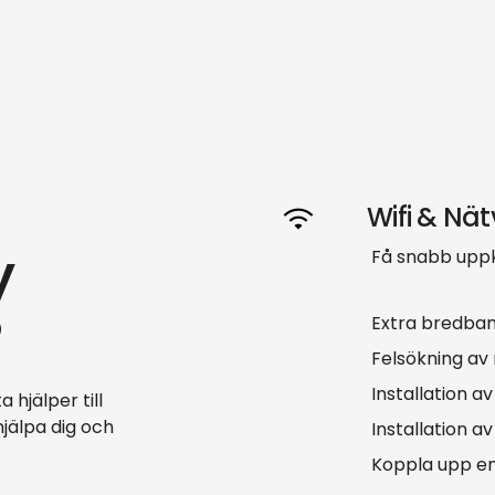
Wifi & Nät
y
Få snabb uppk
?
Extra bredba
Felsökning av
Installation 
 hjälper till
hjälpa dig och
Installation av
Koppla upp enh