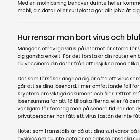
Med en molnlösning behöver du inte heller komma 
mobil, din dator eller surfplatta gör allt jobb åt dig
Hur rensar man bort virus och blu
Mängden otrevliga virus på internet är större för
dig ganska enkelt. För det första är din router e
du vaccinera din dator från att insjukna med olika
Det som försöker angripa dig är ofta ett virus som v
går att se dina lösenord. I mer omfattande fall för
kryptera om viktiga dokument och filer. Offret m
lösensumma för att få tillbaka filerna, eller få d
vanligare för företag men på senare tid har det 
privatpersoner har fått ett virus fastän de inte fåt
Hotet som framställs är då att dina surfvanor på
avslöjas om du inte betalar en ganska ansenlig su