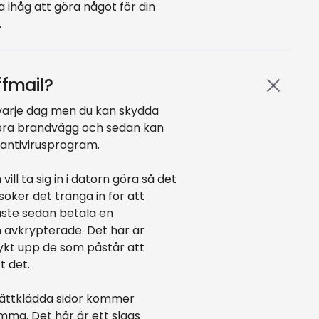
ihåg att göra något för din
.
ffmail?
 varje dag men du kan skydda
n bra brandvägg och sedan kan
 antivirusprogram.
ill ta sig in i datorn göra så det
söker det tränga in för att
åste sedan betala en
em avkrypterade. Det här är
dykt upp de som påstår att
t det.
 lättklädda sidor kommer
mma. Det här är ett slags