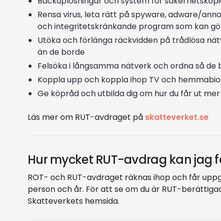
Backuplösningar och system för säkerhetskopi
Rensa virus, leta rätt på spyware, adware/ann
och integritetskränkande program som kan göra
Utöka och förlänga räckvidden på trådlösa nätv
än de borde
Felsöka i långsamma nätverk och ordna så de bl
Koppla upp och koppla ihop TV och hemmabi
Ge köpråd och utbilda dig om hur du får ut mer
Läs mer om RUT-avdraget på
skatteverket.se
Hur mycket RUT-avdrag kan jag f
ROT- och RUT-avdraget räknas ihop och får uppgå
person och år. För att se om du är RUT-berättigad
Skatteverkets hemsida.