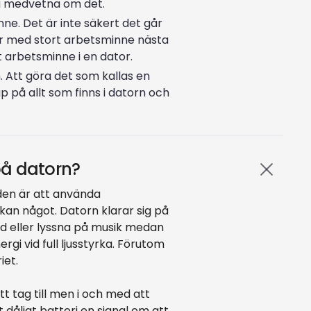
ra medvetna om det.
nne. Det är inte säkert det går
tor med stort arbetsminne nästa
t arbetsminne i en dator.
. Att göra det som kallas en
p på allt som finns i datorn och
 på datorn?
iden är att använda
kan något. Datorn klarar sig på
ord eller lyssna på musik medan
gi vid full ljusstyrka. Förutom
iet.
 tag till men i och med att
 dåligt batteri en signal om att