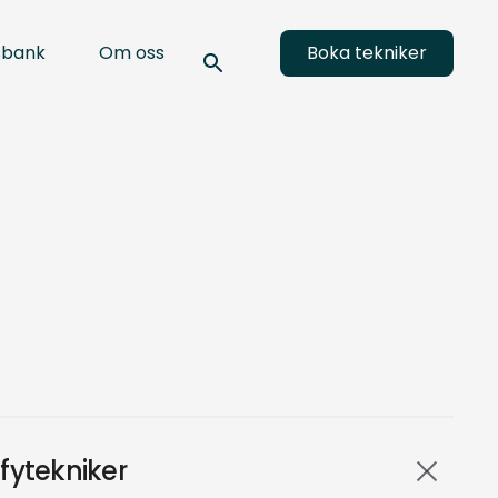
sbank
Om oss
Boka tekniker
fytekniker