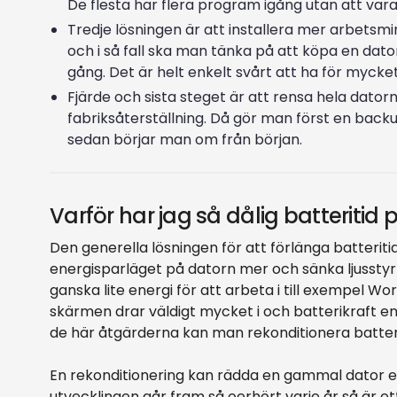
De flesta har flera program igång utan att va
Tredje lösningen är att installera mer arbetsmi
och i så fall ska man tänka på att köpa en da
gång. Det är helt enkelt svårt att ha för mycke
Fjärde och sista steget är att rensa hela datorn
fabriksåterställning. Då gör man först en backu
sedan börjar man om från början.
Varför har jag så dålig batteritid
Den generella lösningen för att förlänga batterit
energisparläget på datorn mer och sänka ljusstyr
ganska lite energi för att arbeta i till exempel W
skärmen drar väldigt mycket i och batterikraft ener
de här åtgärderna kan man rekonditionera batter
En rekonditionering kan rädda en gammal dator ett
utvecklingen går fram så oerhört varje år så är ett