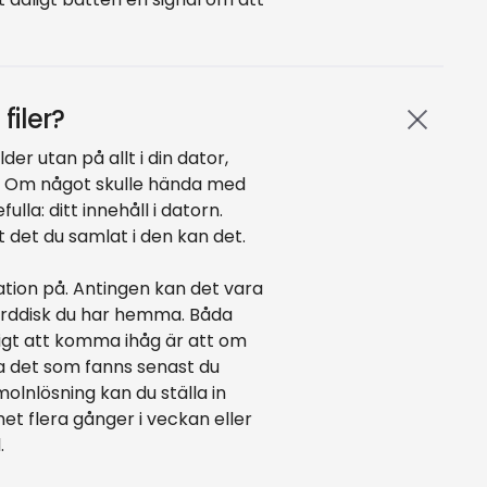
filer?
er utan på allt i din dator,
igt. Om något skulle hända med
lla: ditt innehåll i datorn.
 det du samlat i den kan det.
mation på. Antingen kan det vara
hårddisk du har hemma. Båda
tigt att komma ihåg är att om
ka det som fanns senast du
molnlösning kan du ställa in
t flera gånger i veckan eller
.