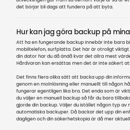
det börjar bli dags att fundera på att byta.
Hur kan jag göra backup på mina 
Att ha en fungerande backup innebär inte bara bild
mobiltelefon, surfplatta. Det här är otroligt vikt
din dator har du då ändå kvar det allra mest värdefu
Hårdvaran kan ersättas men det är inte säkert att
Det finns flera olika sätt att backa upp din infor
genom en molnlösning eller manuellt till någon 
fungerar egentligen lika bra. Det enda som är vik
du väljer en manuell backup så får du bara tillba
gjorde din backup. Väljer du istället någon typ av 
automatiska backuper. Då backar det upp din enhe
dagligen och din säkerhetskopia är då mer aktuell