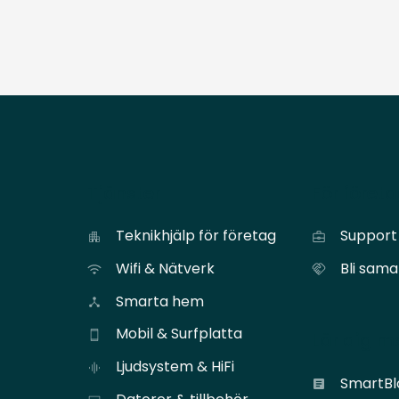
Tjänster
För föret
Teknikhjälp för företag
Support 
Wifi & Nätverk
Bli sam
Smarta hem
Mobil & Surfplatta
Lär dig m
Ljudsystem & HiFi
SmartB