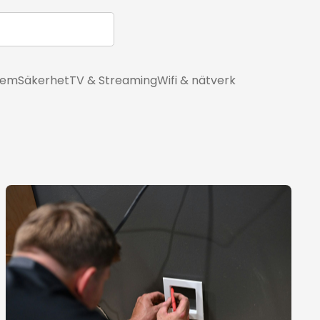
hem
Säkerhet
TV & Streaming
Wifi & nätverk