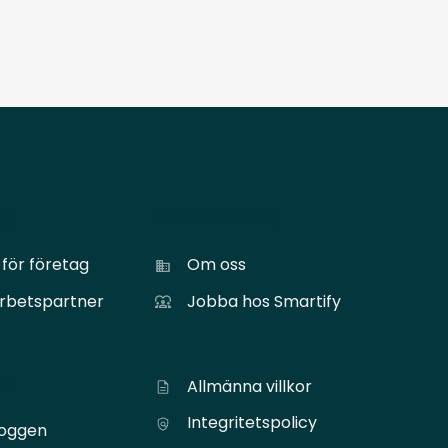
ag
Om Smartify
för företag
Om oss
arbetspartner
Jobba hos Smartify
er
Allmänna villkor
Integritetspolicy
loggen