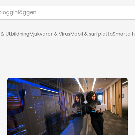
 & Utbildning
Mjukvaror & Virus
Mobil & surfplatta
Smarta 