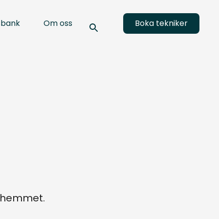
sbank
Om oss
Boka tekniker
a hemmet.