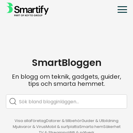
SmartBloggen
En blogg om teknik, gadgets, guider,
tips och smarta hemmet.
Visa alla
Företag
Datorer & tillbehör
Guider & Utbildning
Mjukvaror & Virus
Mobil & surfplatta
Smarta hem
Säkerhet
TV & Streaming
Wifi & nätverk