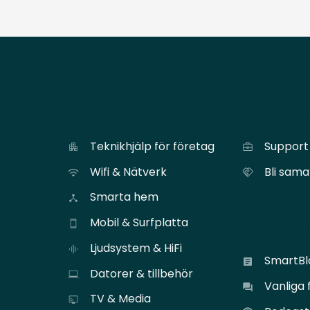
Tjänster
För föret
Teknikhjälp för företag
Support 
Wifi & Nätverk
Bli sam
Smarta hem
Mobil & Surfplatta
Lär dig m
Ljudsystem & HiFi
SmartB
Datorer & tillbehör
Vanliga 
TV & Media