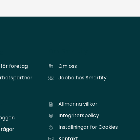
ag
Om Smartify
för företag
Om oss
arbetspartner
Jobba hos Smartify
er
Allmänna villkor
Integritetspolicy
loggen
Inställningar för Cookies
frågor
Kontakt