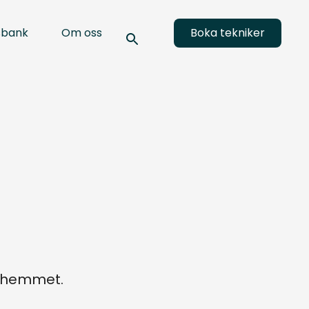
sbank
Om oss
Boka tekniker
a hemmet.