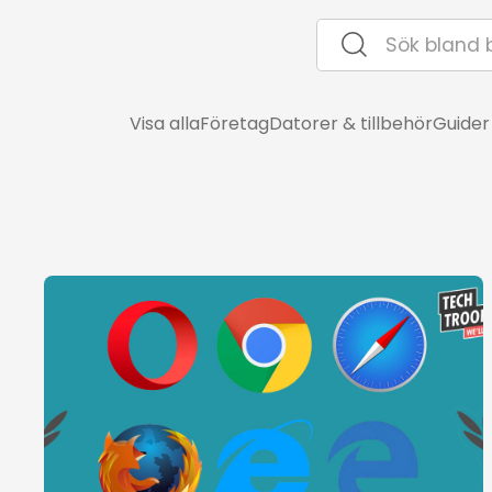
Visa alla
Företag
Datorer & tillbehör
Guider