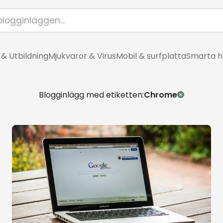
 & Utbildning
Mjukvaror & Virus
Mobil & surfplatta
Smarta 
Blogginlägg med etiketten:
Chrome