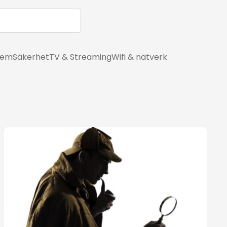
hem
Säkerhet
TV & Streaming
Wifi & nätverk