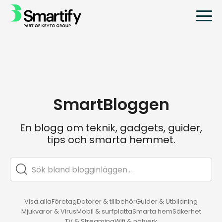
SmartBloggen
En blogg om teknik, gadgets, guider,
tips och smarta hemmet.
Visa alla
Företag
Datorer & tillbehör
Guider & Utbildning
Mjukvaror & Virus
Mobil & surfplatta
Smarta hem
Säkerhet
TV & Streaming
Wifi & nätverk