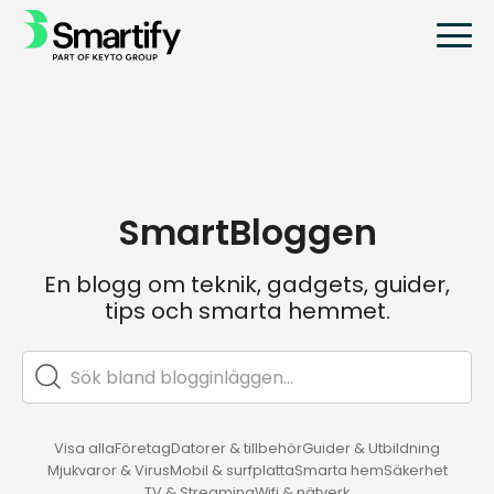
SmartBloggen
En blogg om teknik, gadgets, guider,
tips och smarta hemmet.
Visa alla
Företag
Datorer & tillbehör
Guider & Utbildning
Mjukvaror & Virus
Mobil & surfplatta
Smarta hem
Säkerhet
TV & Streaming
Wifi & nätverk