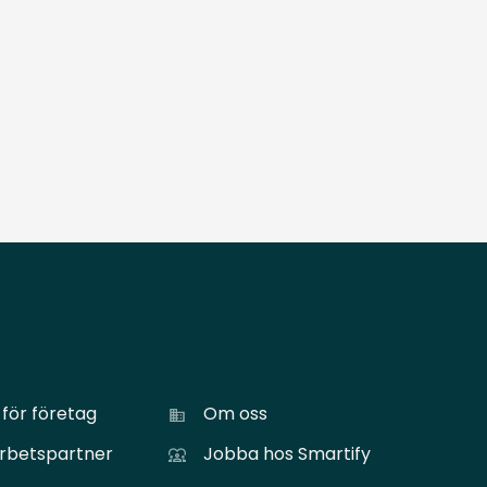
ag
Om Smartify
för företag
Om oss
arbetspartner
Jobba hos Smartify