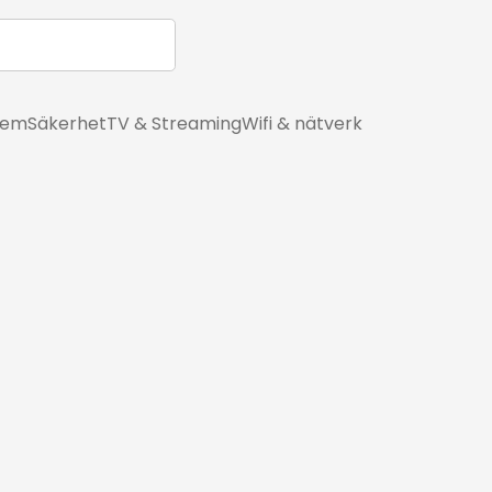
hem
Säkerhet
TV & Streaming
Wifi & nätverk