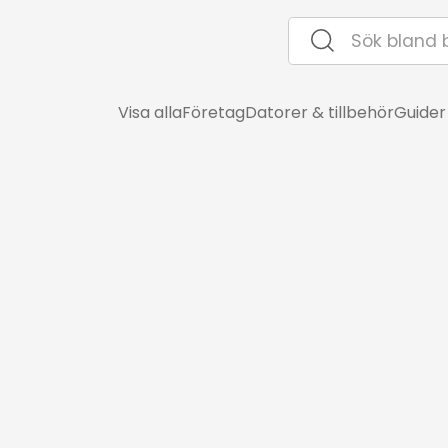
Visa alla
Företag
Datorer & tillbehör
Guider