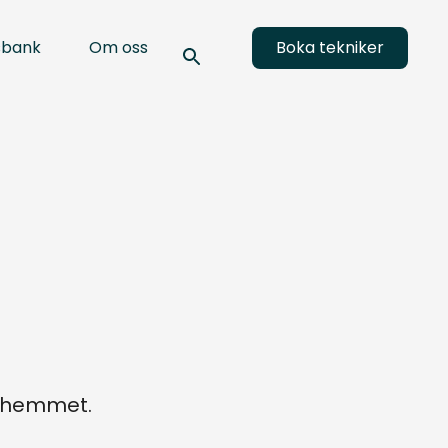
sbank
Om oss
Boka tekniker
a hemmet.