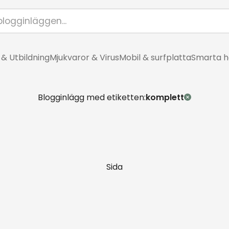
 & Utbildning
Mjukvaror & Virus
Mobil & surfplatta
Smarta 
Blogginlägg med etiketten:
komplett
Sida