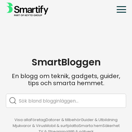
SmartBloggen
En blogg om teknik, gadgets, guider,
tips och smarta hemmet.
Visa alla
Företag
Datorer & tillbehör
Guider & Utbildning
Mjukvaror & Virus
Mobil & surfplatta
Smarta hem
Säkerhet
TV & Streaming
Wifi & nätverk