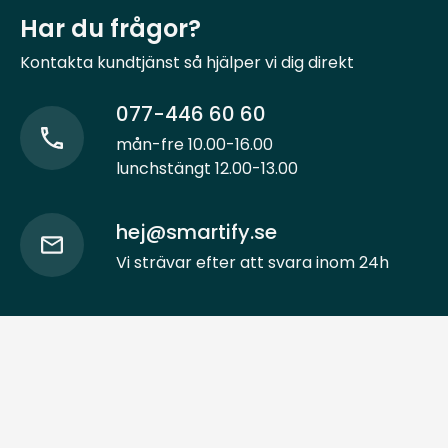
Har du frågor?
Kontakta kundtjänst så hjälper vi dig direkt
077-446 60 60
mån-fre 10.00-16.00
lunchstängt 12.00-13.00
hej@smartify.se
Vi strävar efter att svara inom 24h
Smartify Sverige AB
Sankt Eriksgatan 46
112 34 Stockholm
Org. nr: 556715-3696