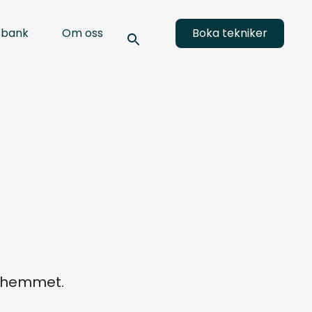
sbank
Om oss
Boka tekniker
a hemmet.