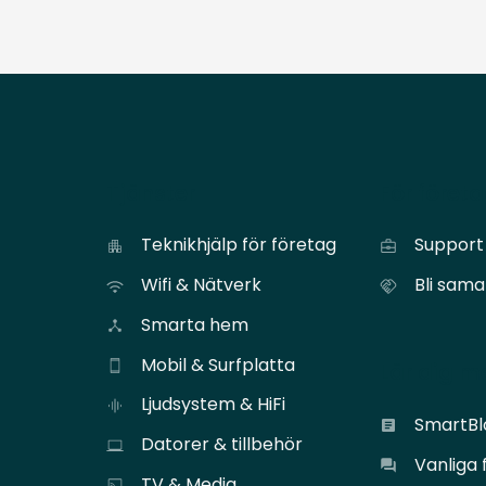
Tjänster
För föret
Teknikhjälp för företag
Support 
Wifi & Nätverk
Bli sam
Smarta hem
Mobil & Surfplatta
Lär dig m
Ljudsystem & HiFi
SmartB
Datorer & tillbehör
Vanliga 
TV & Media