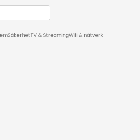
hem
Säkerhet
TV & Streaming
Wifi & nätverk