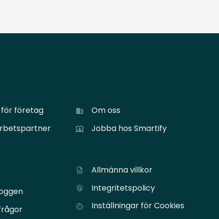
ag
Om Smartify
för företag
Om oss
arbetspartner
Jobba hos Smartify
er
Allmänna villkor
Integritetspolicy
loggen
Inställningar för Cookies
frågor