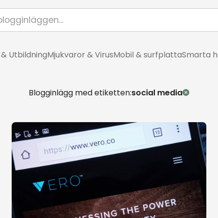
 & Utbildning
Mjukvaror & Virus
Mobil & surfplatta
Smarta 
Blogginlägg med etiketten:
social media