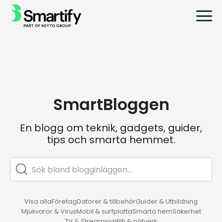
SmartBloggen
En blogg om teknik, gadgets, guider,
tips och smarta hemmet.
Visa alla
Företag
Datorer & tillbehör
Guider & Utbildning
Mjukvaror & Virus
Mobil & surfplatta
Smarta hem
Säkerhet
TV & Streaming
Wifi & nätverk