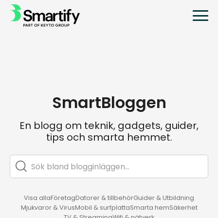
SmartBloggen
En blogg om teknik, gadgets, guider,
tips och smarta hemmet.
Visa alla
Företag
Datorer & tillbehör
Guider & Utbildning
Mjukvaror & Virus
Mobil & surfplatta
Smarta hem
Säkerhet
TV & Streaming
Wifi & nätverk