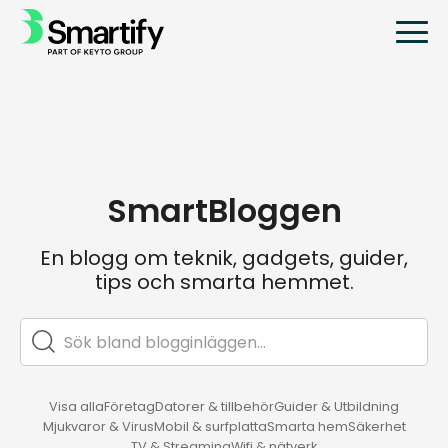
SmartBloggen
En blogg om teknik, gadgets, guider,
tips och smarta hemmet.
Visa alla
Företag
Datorer & tillbehör
Guider & Utbildning
Mjukvaror & Virus
Mobil & surfplatta
Smarta hem
Säkerhet
TV & Streaming
Wifi & nätverk