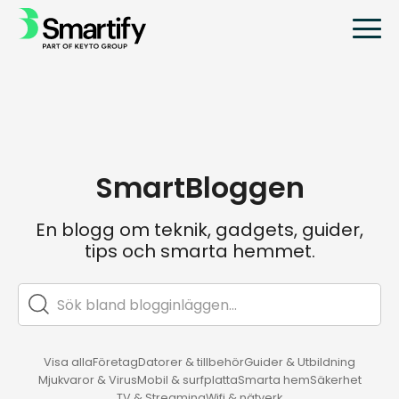
SmartBloggen
En blogg om teknik, gadgets, guider,
tips och smarta hemmet.
Visa alla
Företag
Datorer & tillbehör
Guider & Utbildning
Mjukvaror & Virus
Mobil & surfplatta
Smarta hem
Säkerhet
TV & Streaming
Wifi & nätverk