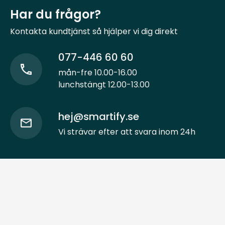
Har du frågor?
Kontakta kundtjänst så hjälper vi dig direkt
077-446 60 60
mån-fre 10.00-16.00
lunchstängt 12.00-13.00
hej@smartify.se
Vi strävar efter att svara inom 24h
Smartify Sverige AB
Sankt Eriksgatan 46
112 34 Stockholm
Org. nr: 556715-3696