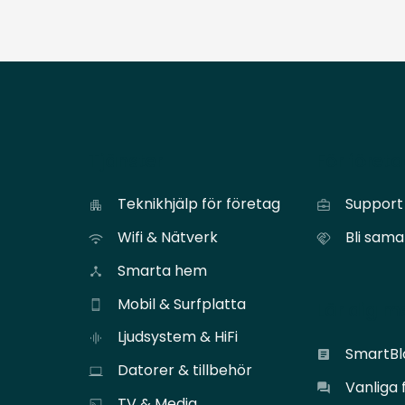
Tjänster
För föret
Teknikhjälp för företag
Support 
Wifi & Nätverk
Bli sam
Smarta hem
Mobil & Surfplatta
Lär dig m
Ljudsystem & HiFi
SmartB
Datorer & tillbehör
Vanliga 
TV & Media