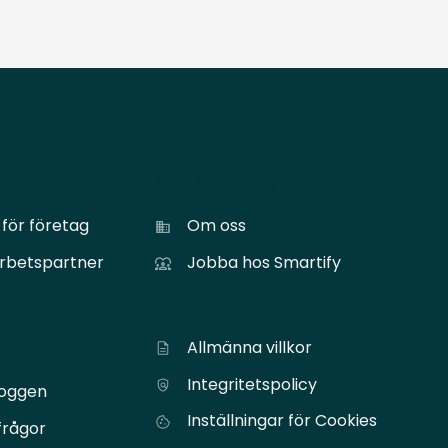
ag
Om Smartify
för företag
Om oss
arbetspartner
Jobba hos Smartify
er
Allmänna villkor
Integritetspolicy
loggen
Inställningar för Cookies
frågor