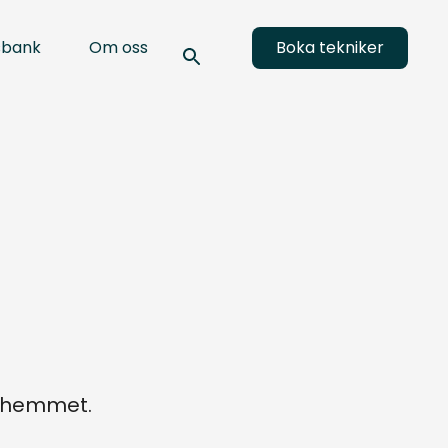
sbank
Om oss
Boka tekniker
a hemmet.