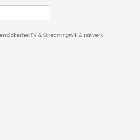
hem
Säkerhet
TV & Streaming
Wifi & nätverk