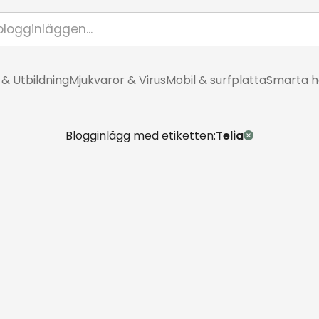
 & Utbildning
Mjukvaror & Virus
Mobil & surfplatta
Smarta 
Blogginlägg med etiketten:
Telia