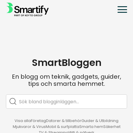
SmartBloggen
En blogg om teknik, gadgets, guider,
tips och smarta hemmet.
Visa alla
Företag
Datorer & tillbehör
Guider & Utbildning
Mjukvaror & Virus
Mobil & surfplatta
Smarta hem
Säkerhet
TV & Streaming
Wifi & nätverk