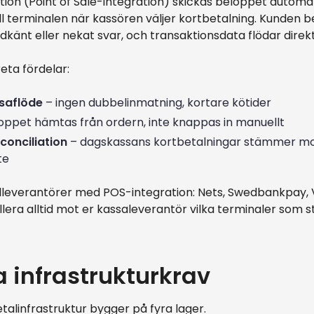
ion (Point of Sale-integration) skickas beloppet automat
l terminalen när kassören väljer kortbetalning. Kunden b
dkänt eller nekat svar, och transaktionsdata flödar direkt 
eta fördelar:
saflöde
– ingen dubbelinmatning, kortare kötider
oppet hämtas från ordern, inte knappas in manuellt
conciliation
– dagskassans kortbetalningar stämmer mo
te
leverantörer med POS-integration: Nets, Swedbankpay, 
llera alltid mot er kassaleverantör vilka terminaler som s
 infrastrukturkrav
alinfrastruktur bygger på fyra lager.