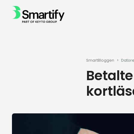
SmartBloggen
>
Datore
Betalte
kortlä