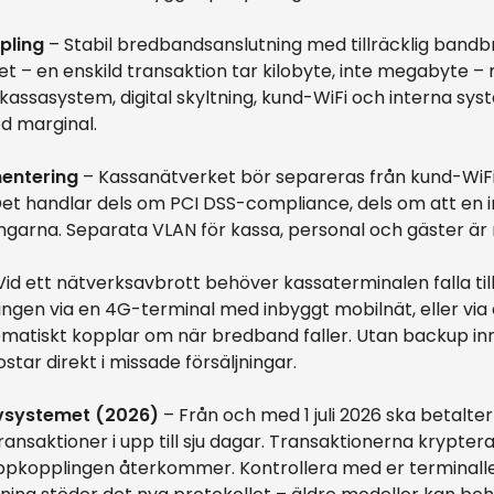
pling
– Stabil bredbandsanslutning med tillräcklig bandb
et – en enskild transaktion tar kilobyte, inte megabyt
assasystem, digital skyltning, kund-WiFi och interna sys
d marginal.
entering
– Kassanätverket bör separeras från kund-WiFi
et handlar dels om PCI DSS-compliance, dels om att en in
ingarna. Separata VLAN för kassa, personal och gäster är 
Vid ett nätverksavbrott behöver kassaterminalen falla til
ingen via en 4G-terminal med inbyggt mobilnät, eller vi
omatiskt kopplar om när bredband faller. Utan backup in
star direkt i missade försäljningar.
rvsystemet (2026)
– Från och med 1 juli 2026 ska betalte
ransaktioner i upp till sju dagar. Transaktionerna krypteras
 uppkopplingen återkommer. Kontrollera med er terminal