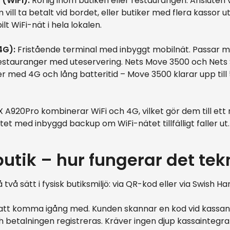
 (WiFi):
Rörlig inom butiken eller restaurangen. Ansluten v
vill ta betalt vid bordet, eller butiker med flera kassor 
lt WiFi-nät i hela lokalen.
4G):
Fristående terminal med inbyggt mobilnät. Passar 
estauranger med uteservering. Nets Move 3500 och Net
r med 4G och lång batteritid – Move 3500 klarar upp till
A920Pro kombinerar WiFi och 4G, vilket gör dem till ett nat
litet med inbyggd backup om WiFi-nätet tillfälligt faller ut.
butik – hur fungerar det tek
två sätt i fysisk butiksmiljö: via QR-kod eller via Swish H
att komma igång med. Kunden skannar en kod vid kassan,
h betalningen registreras. Kräver ingen djup kassaintegr