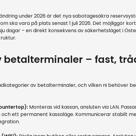
örändring under 2026 är det nya sabotagesäkra reservsys
om ska vara på plats senast 1 juli 2026. Det möjliggör kor
ll sju dagar – en direkt konsekvens av säkerhetsläget i Öst
truktur.
 betalterminaler – fast, trå
vudkategorier av betalterminaler, och vilken ni behöver 
ountertop):
Monteras vid kassan, ansluten via LAN. Passa
och ett permanent kassaläge. Kommunicerar stabilt me
egration.