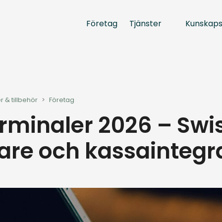
Tjänster
Kunskap
Företag
r & tillbehör
>
Företag
rminaler 2026 – Swi
sare och kassaintegr