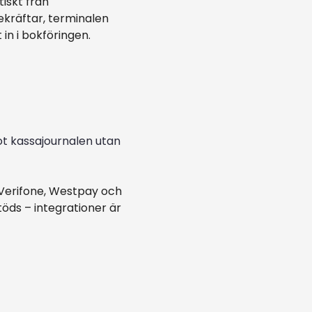
iskt från
ekräftar, terminalen
in i bokföringen.
t kassajournalen utan
Verifone, Westpay och
töds – integrationer är