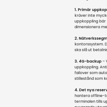
1. Primär uppkop
kräver inte myck
uppkoppling bär k
dimensionera me
2. Nätverkssegm
kontorssystem. D
ska slå ut betaln
3. 4G-backup
– 
uppkoppling. Ant
failover som aut
stillestånd som ko
4. Det nya rese
hantera offline-t
terminalen tills