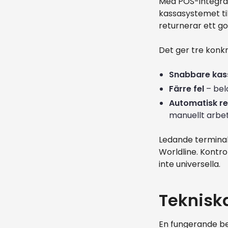
Med POS-integrat
kassasystemet til
returnerar ett go
Det ger tre konkr
Snabbare kas
Färre fel
– bel
Automatisk re
manuellt arbe
Ledande terminal
Worldline. Kontro
inte universella.
Tekniska
En fungerande bet