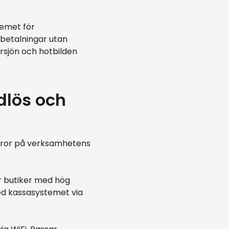
temet för
tbetalningar utan
ersjön och hotbilden
dlös och
beror på verksamhetens
r butiker med hög
d kassasystemet via