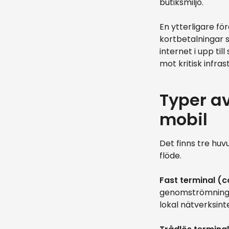
butiksmiljö.
En ytterligare f
kortbetalningar s
internet i upp ti
mot kritisk infras
Typer av
mobil
Det finns tre hu
flöde.
Fast terminal (c
genomströmning 
lokal nätverksint