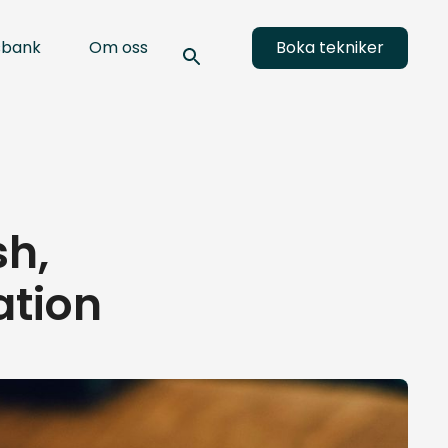
sbank
Om oss
Boka tekniker
sh,
ation