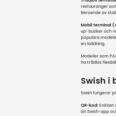
Trådlös terminal
restauranger som 
Beroende av stabi
Mobil terminal (
up-butiker och r
populära modelle
en laddning.
Modeller som PAX 
ha trådlös flexibi
Swish i 
Swish fungerar på 
QR-kod:
Enklast 
sin Swish-app oc