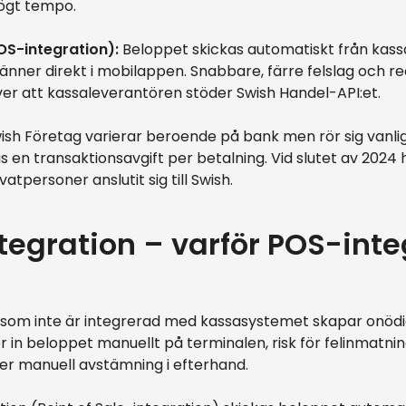
ögt tempo.
OS-integration):
Beloppet skickas automatiskt från kassa
nner direkt i mobilappen. Snabbare, färre felslag och re
ver att kassaleverantören stöder Swish Handel-API:et.
ish Företag varierar beroende på bank men rör sig vanli
 en transaktionsavgift per betalning. Vid slutet av 2024
vatpersoner anslutit sig till Swish.
egration – varför POS-inte
 som inte är integrerad med kassasystemet skapar onödig
 in beloppet manuellt på terminalen, risk för felinmatni
er manuell avstämning i efterhand.