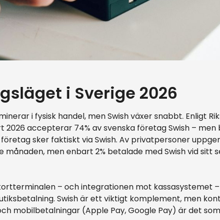
gsläget i Sverige 2026
inerar i fysisk handel, men Swish växer snabbt. Enligt R
t 2026 accepterar 74% av svenska företag Swish – men 
l företag sker faktiskt via Swish. Av privatpersoner uppge
e månaden, men enbart 2% betalade med Swish vid sitt se
kortterminalen – och integrationen mot kassasystemet –
butiksbetalning. Swish är ett viktigt komplement, men kon
och mobilbetalningar (Apple Pay, Google Pay) är det som