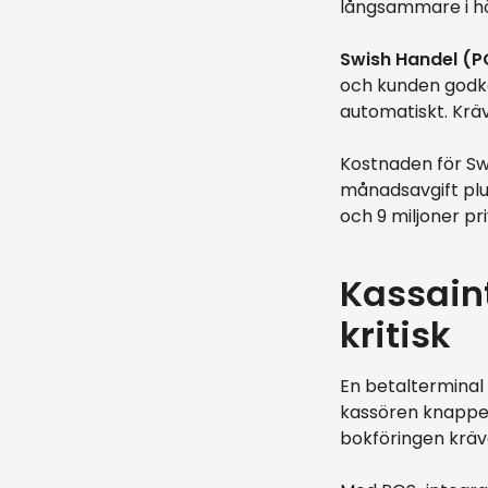
långsammare i h
Swish Handel (P
och kunden godkä
automatiskt. Krä
Kostnaden för Sw
månadsavgift plus
och 9 miljoner pri
Kassaint
kritisk
En betalterminal
kassören knapper
bokföringen kräv