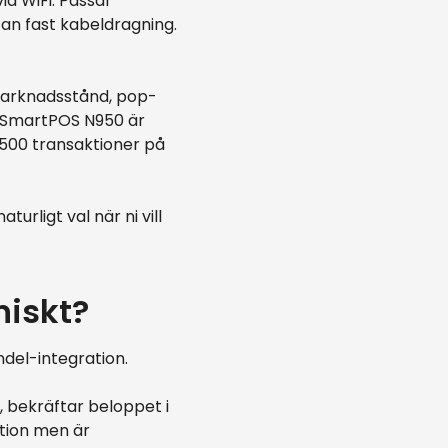
ia WiFi. Passar
utan fast kabeldragning.
marknadsstånd, pop-
s SmartPOS N950 är
 500 transaktioner på
urligt val när ni vill
niskt?
andel-integration.
 bekräftar beloppet i
ation men är