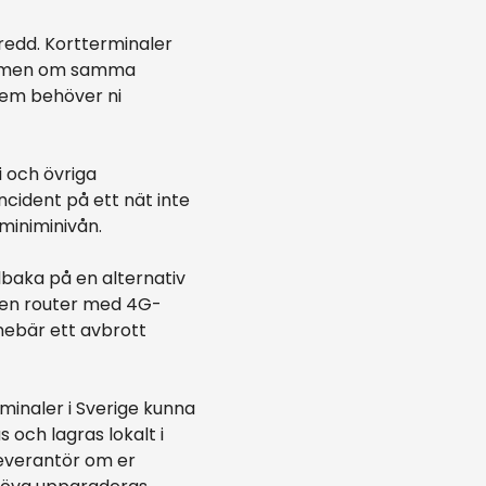
redd. Kortterminaler
e – men om samma
tem behöver ni
 och övriga
cident på ett nät inte
miniminivån.
lbaka på en alternativ
a en router med 4G-
nebär ett avbrott
rminaler i Sverige kunna
 och lagras lokalt i
leverantör om er