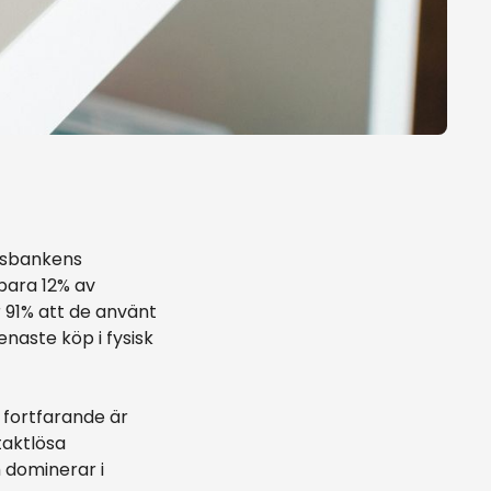
iksbankens
bara 12% av
r 91% att de använt
naste köp i fysisk
 fortfarande är
taktlösa
 dominerar i