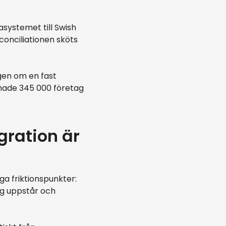
systemet till Swish
conciliationen sköts
gen om en fast
 hade 345 000 företag
gration är
a friktionspunkter:
ng uppstår och