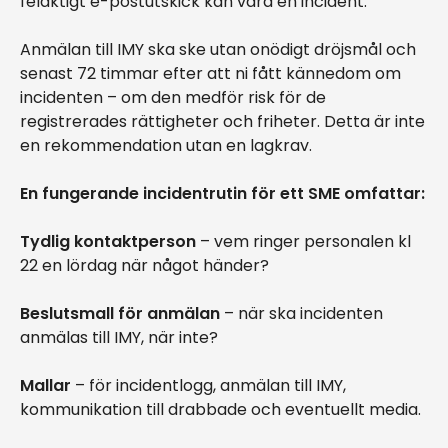
felaktigt e-postutskick kan vara en incident.
Anmälan till IMY ska ske utan onödigt dröjsmål och
senast 72 timmar efter att ni fått kännedom om
incidenten – om den medför risk för de
registrerades rättigheter och friheter. Detta är inte
en rekommendation utan en lagkrav.
En fungerande incidentrutin för ett SME omfattar:
Tydlig kontaktperson
– vem ringer personalen kl
22 en lördag när något händer?
Beslutsmall för anmälan
– när ska incidenten
anmälas till IMY, när inte?
Mallar
– för incidentlogg, anmälan till IMY,
kommunikation till drabbade och eventuellt media.