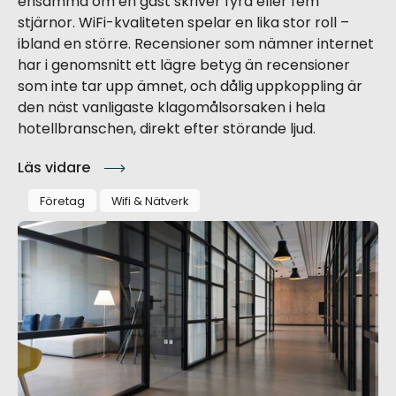
ensamma om en gäst skriver fyra eller fem
stjärnor. WiFi-kvaliteten spelar en lika stor roll –
ibland en större. Recensioner som nämner internet
har i genomsnitt ett lägre betyg än recensioner
som inte tar upp ämnet, och dålig uppkoppling är
den näst vanligaste klagomålsorsaken i hela
hotellbranschen, direkt efter störande ljud.
Läs vidare
Företag
Wifi & Nätverk