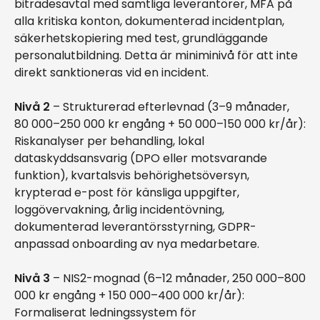
biträdesavtal med samtliga leverantörer, MFA på
alla kritiska konton, dokumenterad incidentplan,
säkerhetskopiering med test, grundläggande
personalutbildning. Detta är miniminivå för att inte
direkt sanktioneras vid en incident.
Nivå 2
– Strukturerad efterlevnad (3–9 månader,
80 000–250 000 kr engång + 50 000–150 000 kr/år):
Riskanalyser per behandling, lokal
dataskyddsansvarig (DPO eller motsvarande
funktion), kvartalsvis behörighetsöversyn,
krypterad e-post för känsliga uppgifter,
loggövervakning, årlig incidentövning,
dokumenterad leverantörsstyrning, GDPR-
anpassad onboarding av nya medarbetare.
Nivå 3
– NIS2-mognad (6–12 månader, 250 000–800
000 kr engång + 150 000–400 000 kr/år):
Formaliserat ledningssystem för