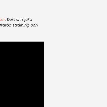
our
. Denna mjuka
nfraröd strålning och