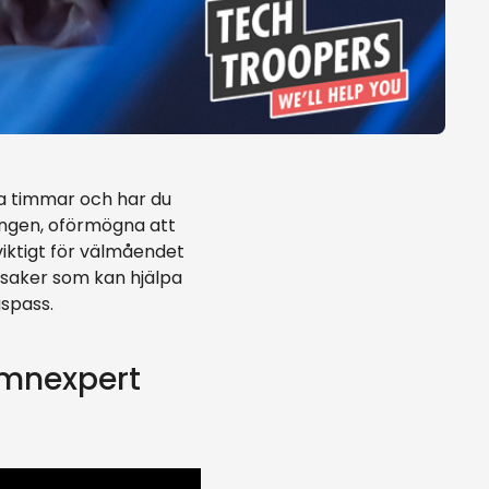
tta timmar och har du
ängen, oförmögna att
viktigt för välmåendet
 saker som kan hjälpa
gspass.
ömnexpert