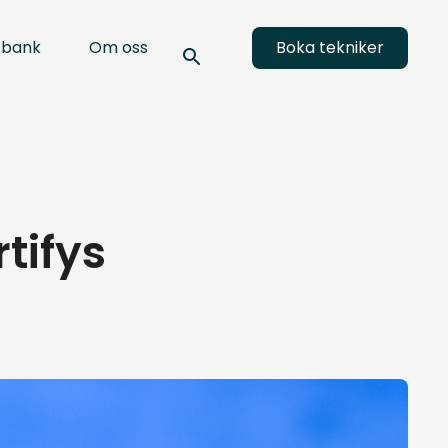
sbank
Om oss
Boka tekniker
tifys