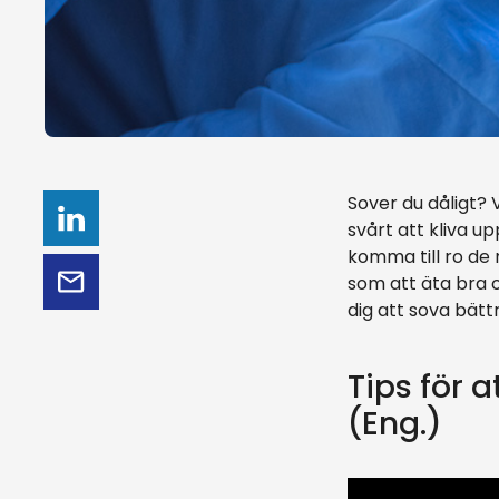
Sover du dåligt? 
svårt att kliva 
komma till ro de 
som att äta bra 
dig att sova bät
Tips för 
(Eng.)