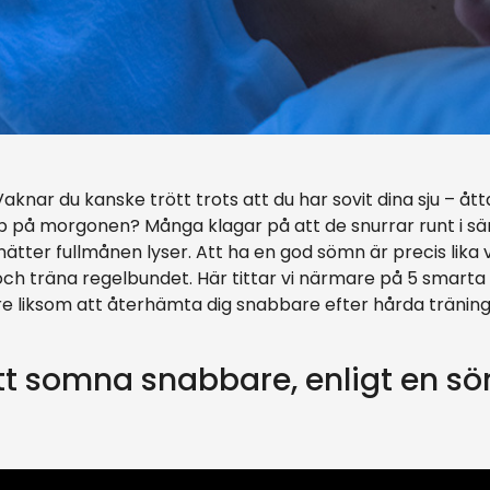
Vaknar du kanske trött trots att du har sovit dina sju – å
upp på morgonen? Många klagar på att de snurrar runt i s
nätter fullmånen lyser. Att ha en god sömn är precis lika 
och träna regelbundet. Här tittar vi närmare på 5 smarta
tre liksom att återhämta dig snabbare efter hårda tränin
att somna snabbare, enligt en s