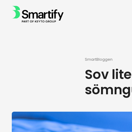
SmartBloggen
Sov li
sömng