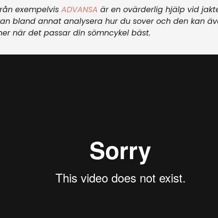
från exempelvis
ADVANSA
är en ovärderlig hjälp vid ja
an bland annat analysera hur du sover och den kan ä
oner när det passar din sömncykel bäst.