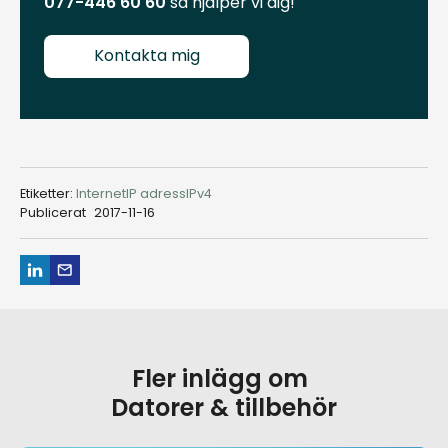
077-446 60 60
så hjälper vi dig!
Kontakta mig
Etiketter:
Internet
IP adress
IPv4
Publicerat
2017-11-16
Fler inlägg om
Datorer & tillbehör