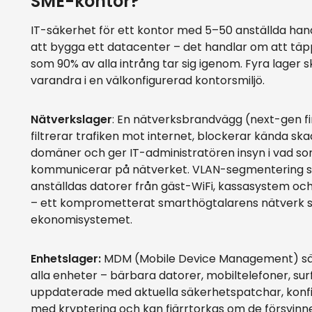
SME-kontor?
IT-säkerhet för ett kontor med 5–50 anställda han
att bygga ett datacenter – det handlar om att täp
som 90% av alla intrång tar sig igenom. Fyra lager 
varandra i en välkonfigurerad kontorsmiljö.
Nätverkslager
: En nätverksbrandvägg (next-gen fi
filtrerar trafiken mot internet, blockerar kända ska
domäner och ger IT-administratören insyn i vad so
kommunicerar på nätverket. VLAN-segmentering 
anställdas datorer från gäst-WiFi, kassasystem oc
– ett komprometterat smarthögtalarens nätverk s
ekonomisystemet.
Enhetslager:
MDM (Mobile Device Management) säk
alla enheter – bärbara datorer, mobiltelefoner, sur
uppdaterade med aktuella säkerhetspatchar, konf
med kryptering och kan fjärrtorkas om de försvinne