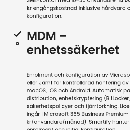
SME-kontor med 10–30 användare:
15 
kr
engångskostnad inklusive hårdvara 
konfiguration.
MDM –
enhetssäkerhet
Enrolment och konfiguration av Microso
eller Jamf för kontrollerad hantering a
macOS, iOS och Android. Automatisk p
distribution, enhetskryptering (BitLocker/
säkerhetspolicyer och fjärrtorkning. Lice
ingår i Microsoft 365 Business Premium
kr/användare/månad). Smartify hanter
enrolment och initial konfiguration.