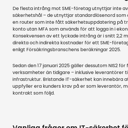
De flesta intrång mot SME-företag utnyttjar inte 
säkerhetshål – de utnyttjar standardlösenord som a
en router som inte fått säkerhetsuppdatering på tre 
konto utan MFA som används för att logga in i eko
Konsekvensen av ett lyckade intrång är i snitt 2,2 mil
direkta och indirekta kostnader för ett SME-företag 
enligt Försäkringsbranschens beräkningar 2025.
Sedan den 17 januari 2025 gäller dessutom NIS2 för 
verksamheter än tidigare – inklusive leverantörer till
infrastruktur. Bristande IT-säkerhet kan innebära at
uppfyller era kunders krav på er som leverantör, 
kontrakt som följd.
Vanliga frågor om IT-säkerhet fö