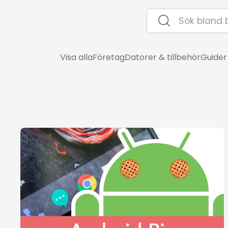
Visa alla
Företag
Datorer & tillbehör
Guider