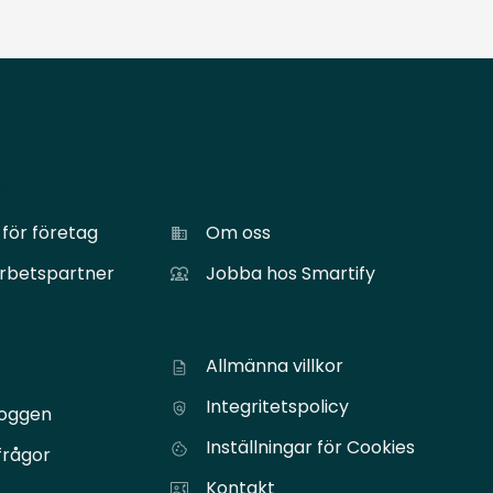
ag
Om Smartify
för företag
Om oss
arbetspartner
Jobba hos Smartify
er
Allmänna villkor
Integritetspolicy
loggen
Inställningar för Cookies
frågor
Kontakt