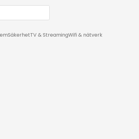
hem
Säkerhet
TV & Streaming
Wifi & nätverk