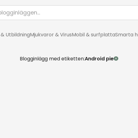
 & Utbildning
Mjukvaror & Virus
Mobil & surfplatta
Smarta 
Blogginlägg med etiketten:
Android pie