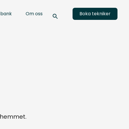
sbank
Om oss
Boka tekniker
a hemmet.