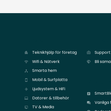
Tjänster
För föret
Teknikhjälp för företag
Support 
Wifi & Nätverk
Bli sam
Smarta hem
Mobil & Surfplatta
Lär dig m
Ljudsystem & HiFi
SmartB
Datorer & tillbehör
Vanliga 
TV & Media