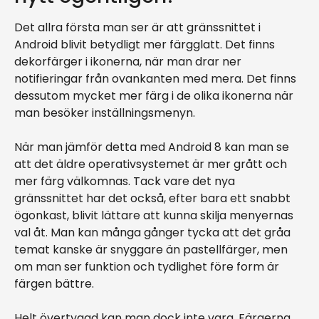
Det allra första man ser är att gränssnittet i
Android blivit betydligt mer färgglatt. Det finns
dekorfärger i ikonerna, när man drar ner
notifieringar från ovankanten med mera. Det finns
dessutom mycket mer färg i de olika ikonerna när
man besöker inställningsmenyn.
När man jämför detta med Android 8 kan man se
att det äldre operativsystemet är mer grått och
mer färg välkomnas. Tack vare det nya
gränssnittet har det också, efter bara ett snabbt
ögonkast, blivit lättare att kunna skilja menyernas
val åt. Man kan många gånger tycka att det gråa
temat kanske är snyggare än pastellfärger, men
om man ser funktion och tydlighet före form är
färgen bättre.
Helt övertygad kan man dock inte vara. Färgerna