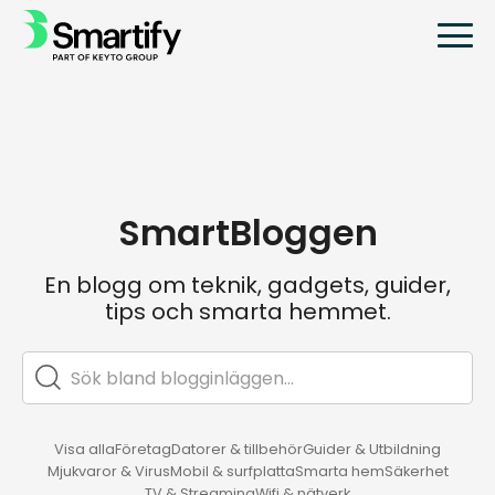
SmartBloggen
En blogg om teknik, gadgets, guider,
tips och smarta hemmet.
Visa alla
Företag
Datorer & tillbehör
Guider & Utbildning
Mjukvaror & Virus
Mobil & surfplatta
Smarta hem
Säkerhet
TV & Streaming
Wifi & nätverk