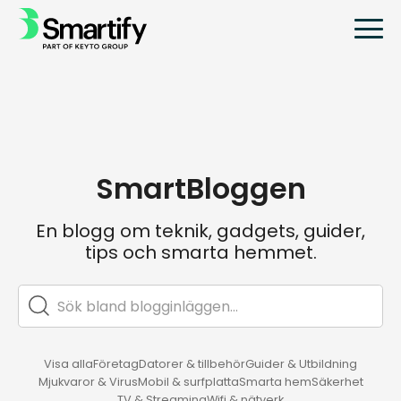
SmartBloggen
En blogg om teknik, gadgets, guider,
tips och smarta hemmet.
Visa alla
Företag
Datorer & tillbehör
Guider & Utbildning
Mjukvaror & Virus
Mobil & surfplatta
Smarta hem
Säkerhet
TV & Streaming
Wifi & nätverk