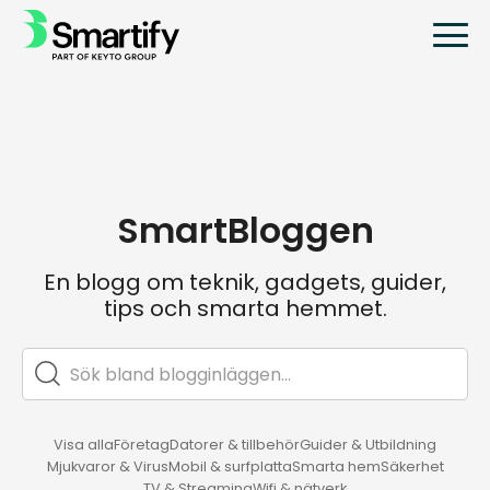
SmartBloggen
En blogg om teknik, gadgets, guider,
tips och smarta hemmet.
Visa alla
Företag
Datorer & tillbehör
Guider & Utbildning
Mjukvaror & Virus
Mobil & surfplatta
Smarta hem
Säkerhet
TV & Streaming
Wifi & nätverk