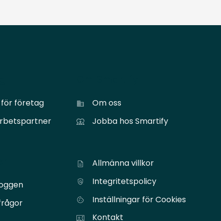
ag
Om Smartify
för företag
Om oss
arbetspartner
Jobba hos Smartify
er
Allmänna villkor
Integritetspolicy
loggen
Inställningar för Cookies
frågor
Kontakt