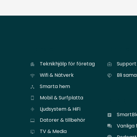
Tjänster
För föret
Teknikhjälp för företag
Support 
Wifi & Nätverk
Bli sam
Smarta hem
Mobil & Surfplatta
Lär dig m
Ljudsystem & HiFi
SmartB
Datorer & tillbehör
Vanliga 
TV & Media