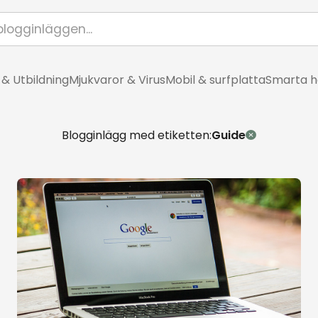
 & Utbildning
Mjukvaror & Virus
Mobil & surfplatta
Smarta 
Blogginlägg med etiketten:
Guide