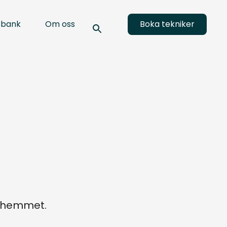
sbank
Om oss
Boka tekniker
a hemmet.