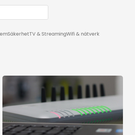
hem
Säkerhet
TV & Streaming
Wifi & nätverk