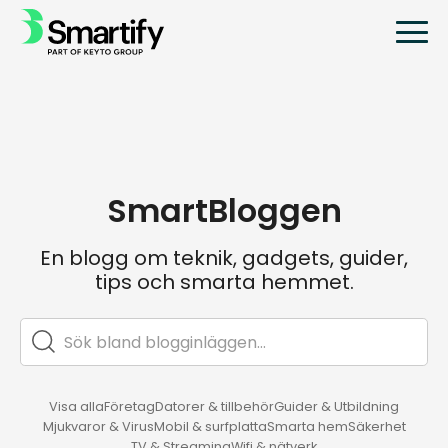
SmartBloggen
En blogg om teknik, gadgets, guider,
tips och smarta hemmet.
Visa alla
Företag
Datorer & tillbehör
Guider & Utbildning
Mjukvaror & Virus
Mobil & surfplatta
Smarta hem
Säkerhet
TV & Streaming
Wifi & nätverk