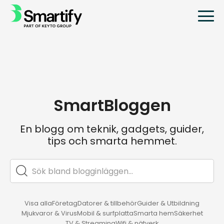
SmartBloggen
En blogg om teknik, gadgets, guider,
tips och smarta hemmet.
Visa alla
Företag
Datorer & tillbehör
Guider & Utbildning
Mjukvaror & Virus
Mobil & surfplatta
Smarta hem
Säkerhet
TV & Streaming
Wifi & nätverk