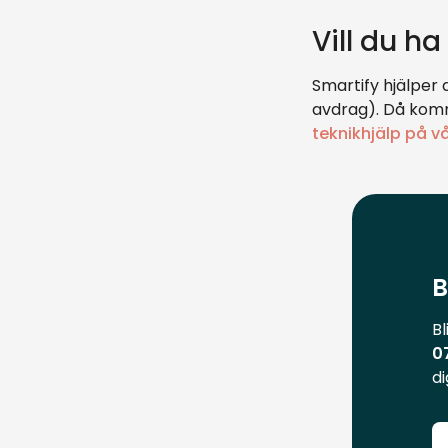
Vill du h
Smartify hjälper 
avdrag). Då komm
teknikhjälp på v
B
Bl
0
di