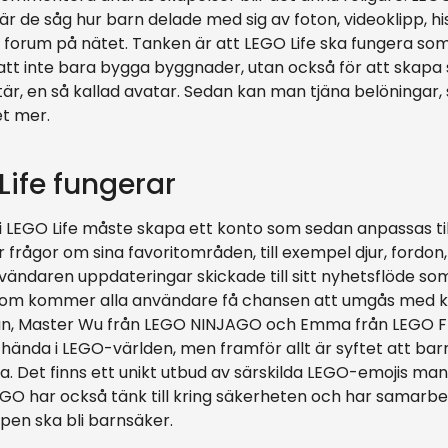
är de såg hur barn delade med sig av foton, videoklipp, hi
 forum på nätet. Tanken är att LEGO Life ska fungera som 
att inte bara bygga byggnader, utan också för att skapa 
är, en så kallad avatar. Sedan kan man tjäna belöningar,
t mer.
Life fungerar
 LEGO Life måste skapa ett konto som sedan anpassas ti
r frågor om sina favoritområden, till exempel djur, fordon,
vändaren uppdateringar skickade till sitt nyhetsflöde so
utom kommer alla användare få chansen att umgås med 
, Master Wu från LEGO NINJAGO och Emma från LEGO Fri
nda i LEGO-världen, men framför allt är syftet att barn
a. Det finns ett unikt utbud av särskilda LEGO-emojis ma
O har också tänk till kring säkerheten och har samarb
pen ska bli barnsäker.