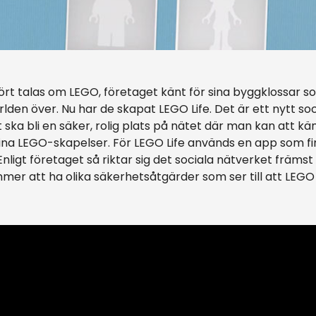
hört talas om LEGO, företaget känt för sina byggklossar
lden över. Nu har de skapat LEGO Life. Det är ett nytt soc
t ska bli en säker, rolig plats på nätet där man kan att
ina LEGO-skapelser. För LEGO Life används en app som fin
nligt företaget så riktar sig det sociala nätverket främst t
er att ha olika säkerhetsåtgärder som ser till att LEGO L