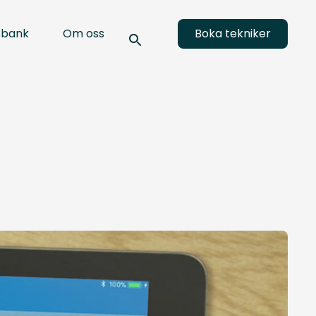
sbank
Om oss
Boka tekniker