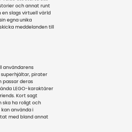
storier och annat runt
en slags virtuell värld
sin egna unika
 skicka meddelanden till
ll användarens
 superhjältar, pirater
m passar deras
kända LEGO-karaktärer
ends. Kort sagt
 ska ha roligt och
n kan använda i
etat med bland annat