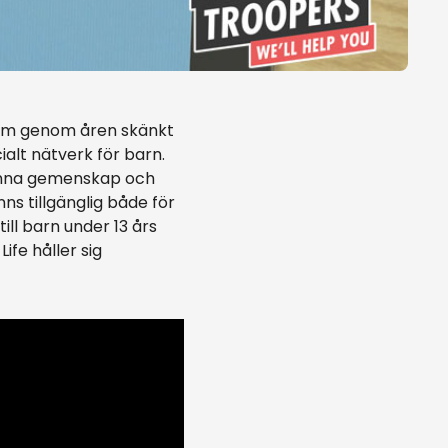
 som genom åren skänkt
ialt nätverk för barn.
 känna gemenskap och
ns tillgänglig både för
ill barn under 13 års
ife håller sig