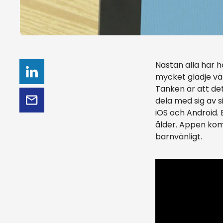
Nästan alla har 
mycket glädje vär
Tanken är att de
dela med sig av s
iOS och Android. E
ålder. Appen komm
barnvänligt.