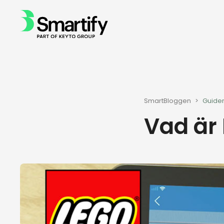
SmartBloggen
>
Guider
Vad är 