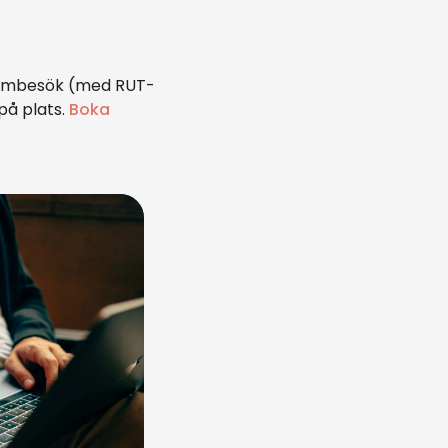
t hembesök (med RUT-
på plats.
Boka