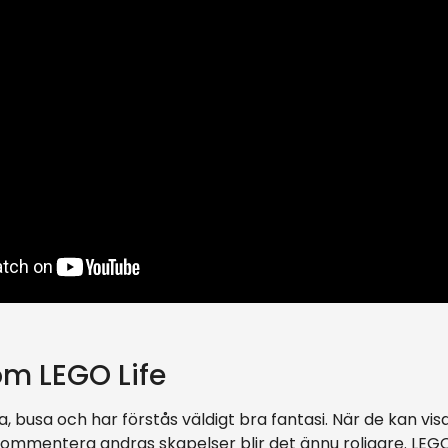
m LEGO Life
ka, busa och har förstås väldigt bra fantasi. När de kan vis
ommentera andras skapelser blir det ännu roligare. LEGO 