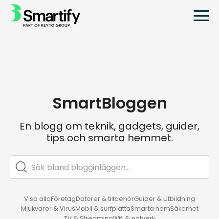
SmartBloggen
En blogg om teknik, gadgets, guider,
tips och smarta hemmet.
Visa alla
Företag
Datorer & tillbehör
Guider & Utbildning
Mjukvaror & Virus
Mobil & surfplatta
Smarta hem
Säkerhet
TV & Streaming
Wifi & nätverk