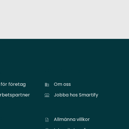
ag
Om Smartify
för företag
Om oss
arbetspartner
Jobba hos Smartify
er
Allmänna villkor