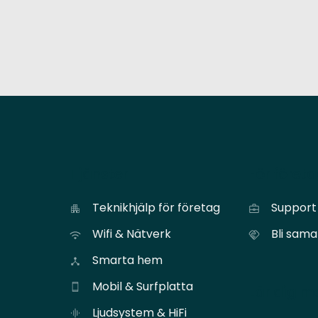
Tjänster
För föret
Teknikhjälp för företag
Support 
Wifi & Nätverk
Bli sam
Smarta hem
Mobil & Surfplatta
Lär dig m
Ljudsystem & HiFi