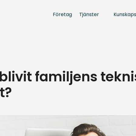
Tjänster
Kunskap
Företag
blivit familjens tekn
t?