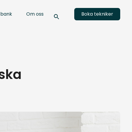
sbank
Om oss
Boka tekniker
iska