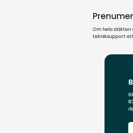
Prenumere
Om hela släkten o
tekniksupport et
B
Bl
0
di