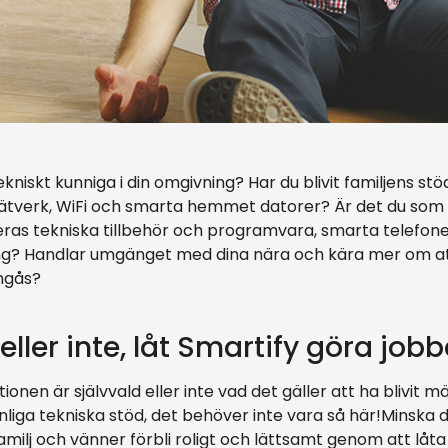
niskt kunniga i din omgivning? Har du blivit familjens stöd
ätverk, WiFi och smarta hemmet datorer? Är det du som i 
as tekniska tillbehör och programvara, smarta telefoner 
ng? Handlar umgänget med dina nära och kära mer om at
umgås?
eller inte, låt Smartify göra jobb
ionen är självvald eller inte vad det gäller att ha blivit 
liga tekniska stöd, det behöver inte vara så här!Minska 
ilj och vänner förbli roligt och lättsamt genom att låta