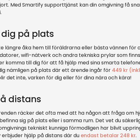
jort. Med Smartify supporttjänst kan din omgivning få sn
.
 dig på plats
e längre åka hem till föräldrarna eller bästa vännen för
 datorer, wifi-nätverk och andra tekniska prylar som fi
er komma till dig för att få hjälp med sina smarta telefo
dig nämligen på plats där ett ärende ingår för
449 kr (in
ir det inte, varken för dig eller för dina nära och kära!
på distans
 ärenden räcker det ofta med att ha någon att fråga om h
befinna sig på plats eller i samma rum. Det vet du säkerlige
mgivnings tekniskt kunniga förmodligen har blivit upprin
 erbjuder hjälp på distans där du
endast betalar 248 kr
.