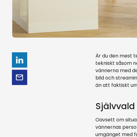
Är du den mest tek
tekniskt såsom n
vännerna med der
bild och streami
än att faktiskt 
Självvald 
Oavsett om situat
vännernas person
umgänget med fam