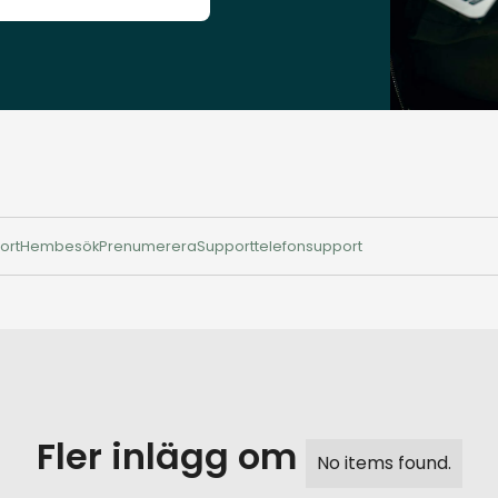
ort
Hembesök
Prenumerera
Support
telefonsupport
Fler inlägg om
No items found.