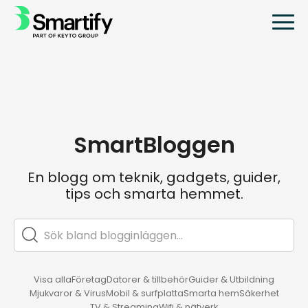
SmartBloggen
En blogg om teknik, gadgets, guider,
tips och smarta hemmet.
Visa alla
Företag
Datorer & tillbehör
Guider & Utbildning
Mjukvaror & Virus
Mobil & surfplatta
Smarta hem
Säkerhet
TV & Streaming
Wifi & nätverk