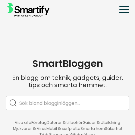
SmartBloggen
En blogg om teknik, gadgets, guider,
tips och smarta hemmet.
Visa alla
Företag
Datorer & tillbehör
Guider & Utbildning
Mjukvaror & Virus
Mobil & surfplatta
Smarta hem
Säkerhet
TV & Streaming
Wifi & nätverk