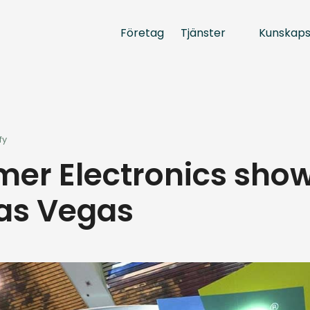
Tjänster
Kunskap
Företag
fy
er Electronics sho
Las Vegas