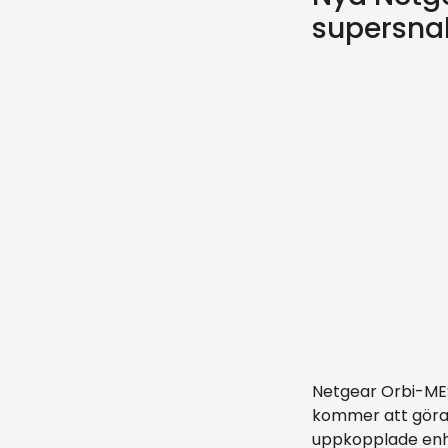
supersnab
Netgear Orbi-MES
kommer att göra 
uppkopplade enhe