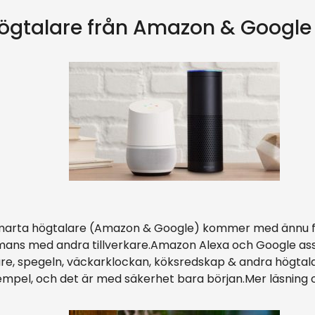
ögtalare från Amazon & Google
marta högtalare (Amazon & Google) kommer med ännu fl
mans med andra tillverkare.Amazon Alexa och Google assist
are, spegeln, väckarklockan, köksredskap & andra högtala
mpel, och det är med säkerhet bara början.Mer läsning