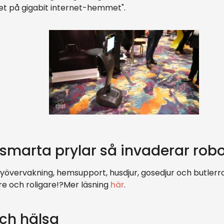
t på gigabit internet-hemmet".
smarta prylar så invaderar rob
yövervakning, hemsupport, husdjur, gosedjur och butlerrob
re och roligare!?Mer läsning
här
.
ch hälsa