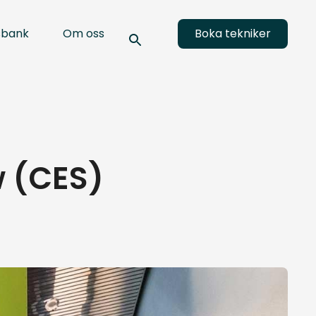
sbank
Om oss
Boka tekniker
w (CES)