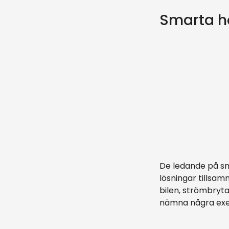
Smarta h
De ledande på s
lösningar tillsam
bilen, strömbryt
nämna några exe