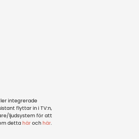
er integrerade
ant flyttar in i TV:n,
re/ljudsystem för att
 om detta
här
och
här
.