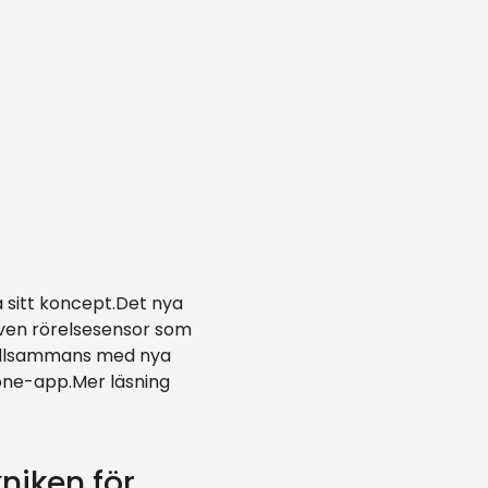
 sitt koncept.Det nya
iven rörelsesensor som
 tillsammans med nya
ne-app.Mer läsning
niken för