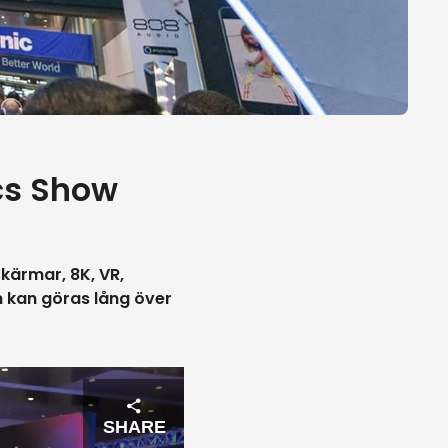
cs Show
kärmar, 8K, VR,
n kan göras lång över