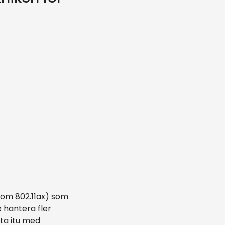
som 802.11ax) som
 hantera fler
ta itu med