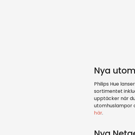
Nya utomh
Philips Hue lanse
sortimentet inkl
upptäcker när du
utomhuslampor o
här
.
Nya Netge