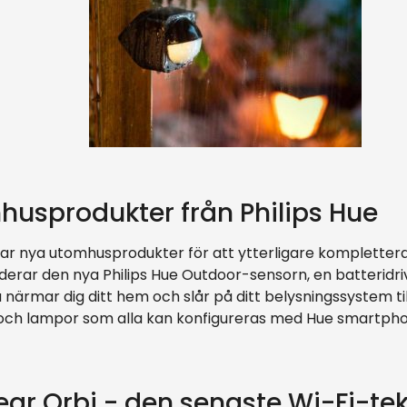
usprodukter från Philips Hue
rar nya utomhusprodukter för att ytterligare komplettera
uderar den nya Philips Hue Outdoor-sensorn, en batteridr
 närmar dig ditt hem och slår på ditt belysningssystem
ch lampor som alla kan konfigureras med Hue smartpho
ar Orbi - den senaste Wi-Fi-tek