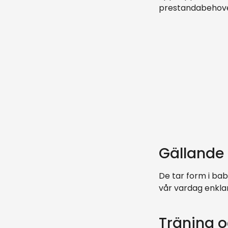
prestandabehove
Gällande 
De tar form i bab
vår vardag enkla
Träning o