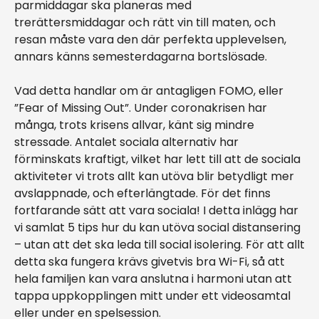
parmiddagar ska planeras med
trerättersmiddagar och rätt vin till maten, och
resan måste vara den där perfekta upplevelsen,
annars känns semesterdagarna bortslösade.
Vad detta handlar om är antagligen FOMO, eller
”Fear of Missing Out”. Under coronakrisen har
många, trots krisens allvar, känt sig mindre
stressade. Antalet sociala alternativ har
förminskats kraftigt, vilket har lett till att de sociala
aktiviteter vi trots allt kan utöva blir betydligt mer
avslappnade, och efterlängtade. För det finns
fortfarande sätt att vara sociala! I detta inlägg har
vi samlat 5 tips hur du kan utöva social distansering
– utan att det ska leda till social isolering. För att allt
detta ska fungera krävs givetvis bra Wi-Fi, så att
hela familjen kan vara anslutna i harmoni utan att
tappa uppkopplingen mitt under ett videosamtal
eller under en spelsession.