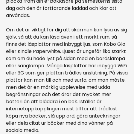
plocka fram din e-bokläsare på semesterns sista
dag och den är fortfarande laddad och klar att
användas.
Om det är viktigt för dig att skärmen kan lysa av sig
själv, så att du kan läsa även i ett mörkt rum, så
finns det läsplattor med inbyggt ljus, som Kobo Glo
eller Kindle Paperwhite. Ljuset är ungefär lika starkt
som om du hade lyst på sidan med en bordslampa
eller sänglampa. Många läsplattor har inbyggd WiFi
eller 3G som ger plattan trådlös anslutning. På vissa
plattor kan man till och med surfa, om man måste,
men det är en märklig upplevelse med udda
begränsningar och det drar det mycket mer
batteri än att bläddra i en bok. Istället är
internetuppkopplingen mest till för att trådlöst
köpa nya böcker, slå upp ord, göra anteckningar
eller dela citat ur böcker med dina vänner på
sociala media.