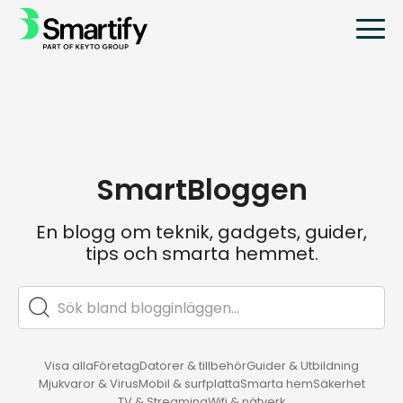
SmartBloggen
En blogg om teknik, gadgets, guider,
tips och smarta hemmet.
Visa alla
Företag
Datorer & tillbehör
Guider & Utbildning
Mjukvaror & Virus
Mobil & surfplatta
Smarta hem
Säkerhet
TV & Streaming
Wifi & nätverk