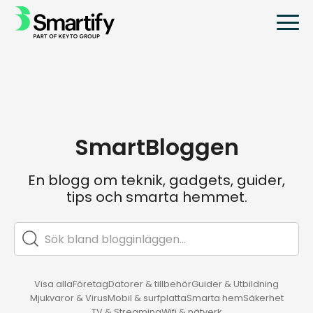
SmartBloggen
En blogg om teknik, gadgets, guider,
tips och smarta hemmet.
Visa alla
Företag
Datorer & tillbehör
Guider & Utbildning
Mjukvaror & Virus
Mobil & surfplatta
Smarta hem
Säkerhet
TV & Streaming
Wifi & nätverk