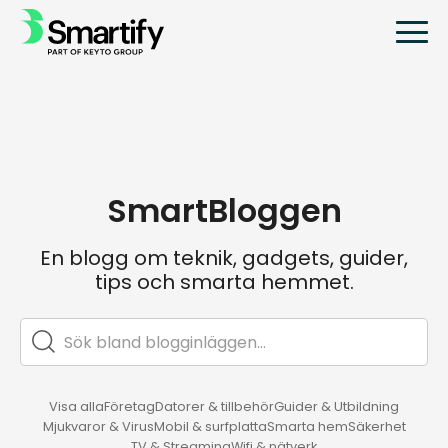
SmartBloggen
En blogg om teknik, gadgets, guider,
tips och smarta hemmet.
Visa alla
Företag
Datorer & tillbehör
Guider & Utbildning
Mjukvaror & Virus
Mobil & surfplatta
Smarta hem
Säkerhet
TV & Streaming
Wifi & nätverk