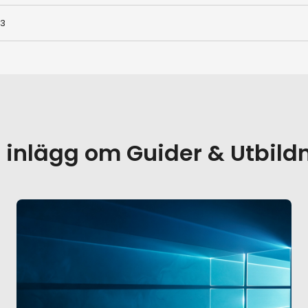
13
r inlägg om
Guider & Utbild