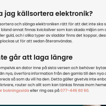
a jag källsortera elektronik?
 sortera och slänga elektroniken rätt för att det inte ska s
 bland annat finnas kvicksilver som kan skada miljön om d
ler guld, och i olika typer av sladdar finns det koppar, d
 plockas ut för att sedan återanvändas.
nte går att laga längre
mpelvis en dator inne på sista versen och behöver bytas 
a din nya, överföra information från den gamla till den ny
precis så som du vill ha den. Detta gäller givetvis inte en
 skrivare, router och allt som kan tänkas finnas inom heme
år bokningssida
eller ring oss på
077-446 60 60
.