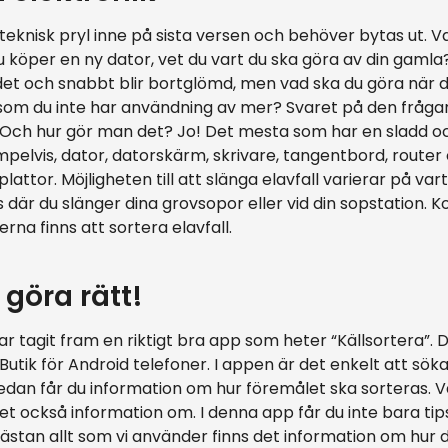
teknisk pryl inne på sista versen och behöver bytas ut. 
 köper en ny dator, vet du vart du ska göra av din gaml
ådet och snabbt blir bortglömd, men vad ska du göra när 
 som du inte har användning av mer? Svaret på den frågan
 Och hur gör man det? Jo! Det mesta som har en sladd oc
mpelvis, dator, datorskärm, skrivare, tangentbord, router 
lattor. Möjligheten till att slänga elavfall varierar på va
 där du slänger dina grovsopor eller vid din sopstation.
rna finns att sortera elavfall.
 göra rätt!
r tagit fram en riktigt bra app som heter “Källsortera”. D
 Butik för Android telefoner. I appen är det enkelt att söka
edan får du information om hur föremålet ska sorteras. V
et också information om. I denna app får du inte bara tip
nästan allt som vi använder finns det information om hur d