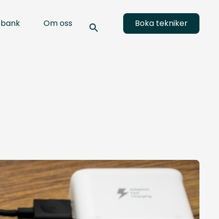
sbank
Om oss
Boka tekniker