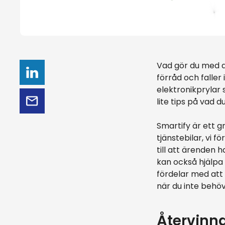
Vad gör du med di
förråd och falle
elektronikprylar 
lite tips på vad 
Smartify är ett gr
tjänstebilar, vi 
till att ärenden h
kan också hjälpa t
fördelar med att 
när du inte behö
Återvinna