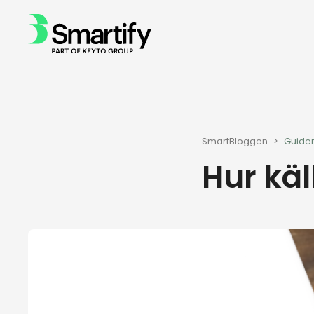
SmartBloggen
>
Guider
Hur käl