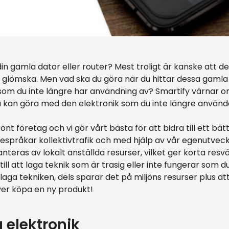
n gamla dator eller router? Mest troligt är kanske att de
r i glömska. Men vad ska du göra när du hittar dessa gam
som du inte längre har användning av? Smartify värnar om
du kan göra med den elektronik som du inte längre använd
önt företag och vi gör vårt bästa för att bidra till ett bätt
förespråkar kollektivtrafik och med hjälp av vår egenutvec
anteras av lokalt anställda resurser, vilket ger korta resvä
ill att laga teknik som är trasig eller inte fungerar som du
laga tekniken, dels sparar det på miljöns resurser plus a
ver köpa en ny produkt!
 elektronik