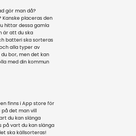
Vad gör man då?
a? Kanske placeras den
du hittar dessa gamla
 är att du ska
h batteri ska sorteras
och alla typer av
rt du bor, men det kan
 Kolla med din kommun
en finns i App store för
 på det man vill
art du kan slänga
s på vart du kan slänga
et ska källsorteras!