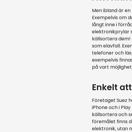
Men ibland är en 
Exempelvis om du
långt inne i förr
elektronikprylar
källsortera dem!
som elavfall. Exe
telefoner och läsp
exempelvis finnas
på vart möjlighete
Enkelt att
Företaget Suez ha
iPhone och i Play
källsortera och s
föremålet finns d
elektronik, utan 