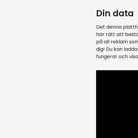
Din data
Det denna plattf
har rätt att best
på all reklam so
dig! Du kan ladd
fungerar och visa