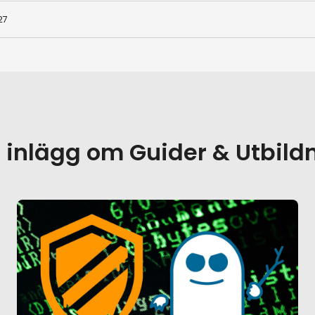
27
r inlägg om
Guider & Utbild