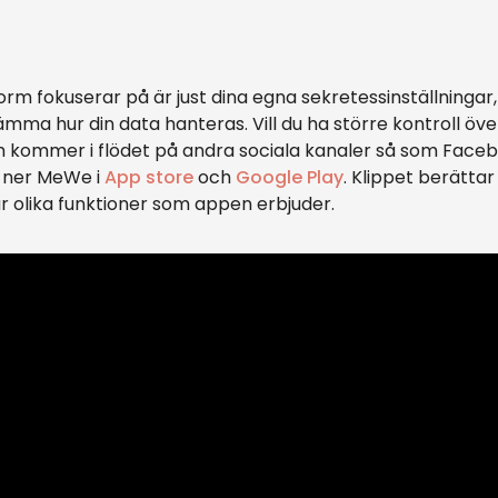
orm fokuserar på är just dina egna sekretessinställninga
ämma hur din data hanteras. Vill du ha större kontroll öve
m kommer i flödet på andra sociala kanaler så som Face
a ner MeWe i
App store
och
Google Play
. Klippet berätt
r olika funktioner som appen erbjuder.