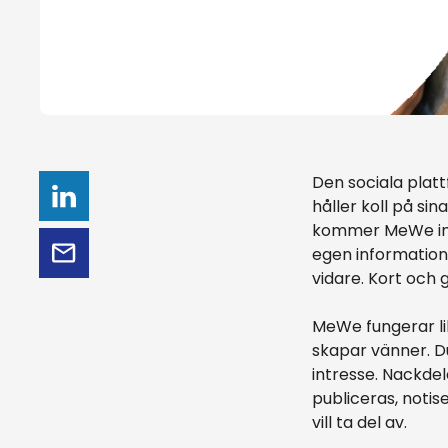
Den sociala plat
håller koll på si
kommer MeWe in 
egen information
vidare. Kort och
MeWe fungerar lik
skapar vänner. D
intresse. Nackdel
publiceras, noti
vill ta del av.