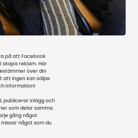
tta på att Facebook
tt skapa reklam. Här
bestämmer över din
att ingen kan säljas
ch information!
, publicerar inlägg och
soner som delar samma
varje gång något
u missar något som du