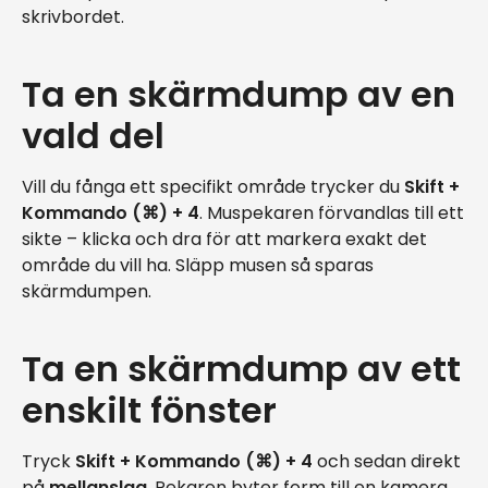
skrivbordet.
Ta en skärmdump av en
vald del
Vill du fånga ett specifikt område trycker du
Skift +
Kommando (⌘) + 4
. Muspekaren förvandlas till ett
sikte – klicka och dra för att markera exakt det
område du vill ha. Släpp musen så sparas
skärmdumpen.
Ta en skärmdump av ett
enskilt fönster
Tryck
Skift + Kommando (⌘) + 4
och sedan direkt
på
mellanslag
. Pekaren byter form till en kamera