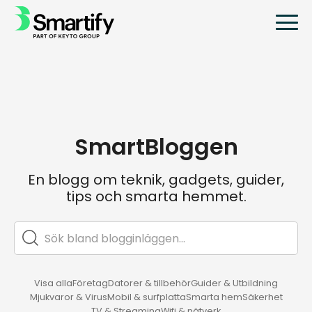
SmartBloggen
En blogg om teknik, gadgets, guider,
tips och smarta hemmet.
Visa alla
Företag
Datorer & tillbehör
Guider & Utbildning
Mjukvaror & Virus
Mobil & surfplatta
Smarta hem
Säkerhet
TV & Streaming
Wifi & nätverk