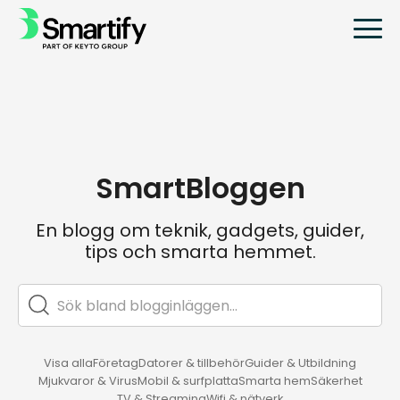
SmartBloggen
En blogg om teknik, gadgets, guider,
tips och smarta hemmet.
Visa alla
Företag
Datorer & tillbehör
Guider & Utbildning
Mjukvaror & Virus
Mobil & surfplatta
Smarta hem
Säkerhet
TV & Streaming
Wifi & nätverk