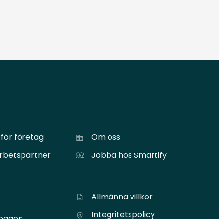
ag
Om Smartify
för företag
Om oss
arbetspartner
Jobba hos Smartify
er
Allmänna villkor
Integritetspolicy
loggen