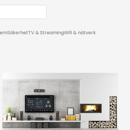
hem
Säkerhet
TV & Streaming
Wifi & nätverk