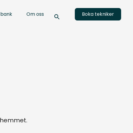
sbank
Om oss
Boka tekniker
a hemmet.