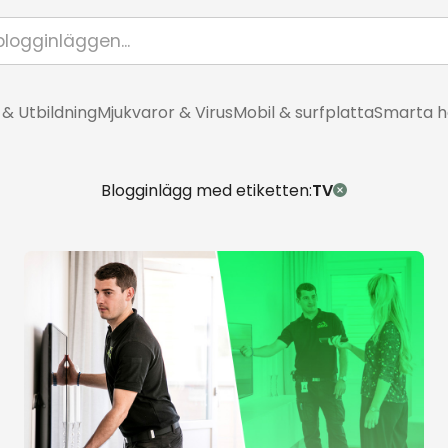
 & Utbildning
Mjukvaror & Virus
Mobil & surfplatta
Smarta 
Blogginlägg med etiketten:
TV