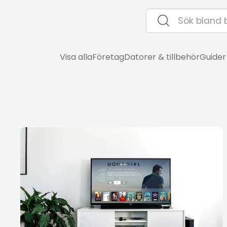
Visa alla
Företag
Datorer & tillbehör
Guider