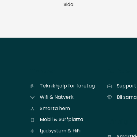
Sida
Tjänster
För föret
Teknikhjälp för företag
Support 
Wifi & Nätverk
Bli sam
Smarta hem
Mobil & Surfplatta
Lär dig m
Ljudsystem & HiFi
SmartB