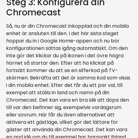
Steg 3: Konfigurera din
Chromecast
Så, nu är din Chromecast inkopplad och din mobila
enhet är ansluten till den. I det här sista steget
hoppar du in i Google Home-appen och nu bör
konfigurationen sättas igång automatiskt. Om den
inte gör det klickar du på ikonen i det övre högra
hörnet så startar den. Efter att ha klickat på
fortsätt kommer du att se en sifferkod på TV-
skärmen. Bekräfta att det är samma kod som visas
i din mobila enhet. Efter det får du ett par val, till
exempel att ställa in land och namn på din
Chromecast. Det kan vara en bra idé att döpa den
till var den befinner sig, exempelvis vardagsrum
eller sovrum. Här får du även alternativet att
aktivera ett gästläge, vilket gör det lättare för
gäster att använda din Chromecast. Det kan vara
en god idé om du till exempel har barnvakt ibland