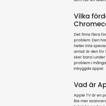
Vilka för
Chromeca
Det finns flera 
problem. Den har
heller inte speci
annat är den för 
sker bara i under
problem i många 
inbyggda appar.
Vad är Ap
Apple TV är en pr
lite mer avancer