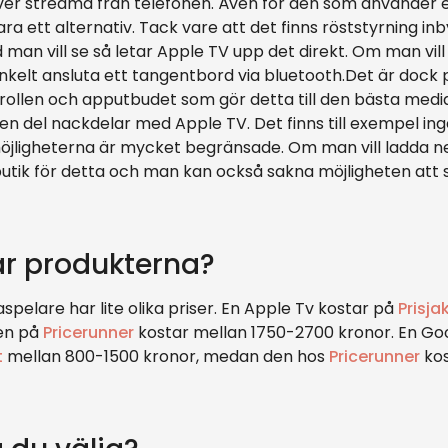
er streama från telefonen. Även för den som använder e
ara ett alternativ. Tack vare att det finns röststyrning 
man vill se så letar Apple TV upp det direkt. Om man vil
kelt ansluta ett tangentbord via bluetooth.Det är dock
trollen och apputbudet som gör detta till den bästa medi
 en del nackdelar med Apple TV. Det finns till exempel i
möjligheterna är mycket begränsade. Om man vill ladda ne
butik för detta och man kan också sakna möjligheten att s
ar produkterna?
spelare har lite olika priser. En Apple Tv kostar på
Prisja
en på
Pricerunner
kostar mellan 1750-2700 kronor. En Go
t
mellan 800-1500 kronor, medan den hos
Pricerunner
kos