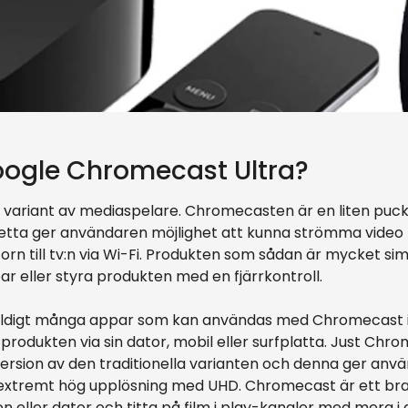
oogle Chromecast Ultra?
variant av mediaspelare. Chromecasten är en liten puck s
tta ger användaren möjlighet att kunna strömma video f
torn till tv:n via Wi-Fi. Produkten som sådan är mycket s
par eller styra produkten med en fjärrkontroll.
äldigt många appar som kan användas med Chromecast i 
produkten via sin dator, mobil eller surfplatta. Just Chrom
rsion av den traditionella varianten och denna ger anvä
extremt hög upplösning med UHD. Chromecast är ett bra 
n eller dator och titta på film i play-kanaler med mera i