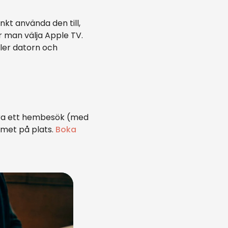
nkt använda den till,
r man välja Apple TV.
ler datorn och
göra ett hembesök (med
emet på plats.
Boka