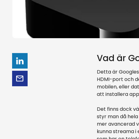
Vad är G
Detta är Googles 
HDMI-port och de
mobilen, eller da
att installera ap
Det finns dock v
styr man då hela 
mer avancerad ve
kunna streama i 
som har en telefo