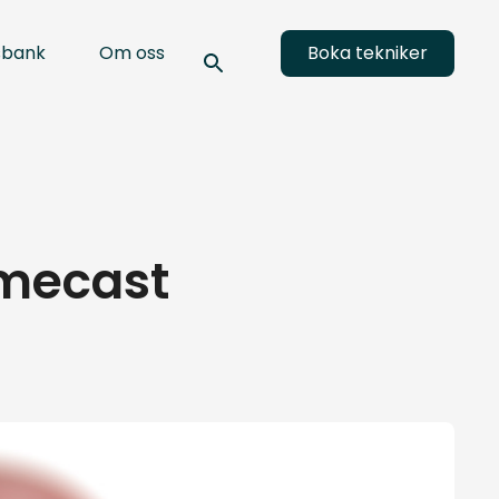
sbank
Om oss
Boka tekniker
omecast