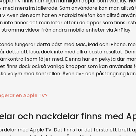
I Apple TV finns nämligen nämligen appar som Viaplay, Netf
 med mera installerade. Som användare kan man alltså t
le TV.Även den som har en Android telefon kan alltså anv
inte finner det man letar efter i de appar som finns in
strömma videor från andra mobila enheter via AirPlay.
skande fungerar detta bäst med Mac, iPad och iPhone, m
r detta att lösa, dock inte med allra bästa resultat. De
ärrkontroll som följer med. Denna har en pekyta där man 
 Det finns dock också vanliga knappar som kan användas f
nka volym med kontrollen. Även av- och påstängning ka
ngerar en Apple TV?
delar och nackdelar finns med A
fördelar med Apple TV. Det finns för det första ett brett