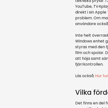
tekniska prylar. 
YouTube, TV4play
direkt i sin App
problem. Om man 
användare också 
Inte helt överra
Windows enhet gå
styras med den fj
film och spolar.
att höja samt sä
fjärrkontrollen.
Läs också:
Hur fu
Vilka för
Det finns en del 