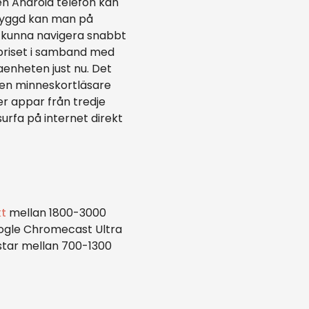
n Android telefon kan
inbyggd kan man på
l kunna navigera snabbt
 priset i samband med
aenheten just nu. Det
ngen minneskortläsare
r appar från tredje
urfa på internet direkt
kt
mellan 1800-3000
ogle Chromecast Ultra
tar mellan 700-1300