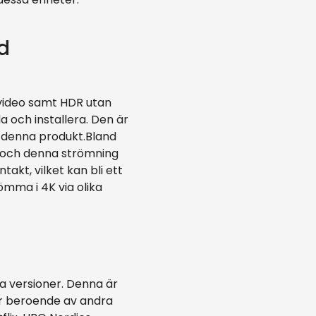
d
-video samt HDR utan
 och installera. Den är
ed denna produkt.Bland
Fi och denna strömning
akt, vilket kan bli ett
mma i 4K via olika
ra versioner. Denna är
r beroende av andra