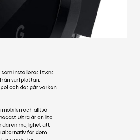
om installeras i tv:ns
rån surfplattan,
impel och det går varken
mobilen och alltså
ecast Ultra är en lite
ndaren möjlighet att
alternativ för dem
 dessa enheter.