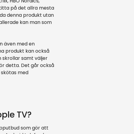
lix, HBO Nordics,
itta på det allra mesta
ända denna produkt utan
stallerade kan man som
en även med en
nna produkt kan också
skrollar samt väljer
ör detta. Det går också
n skötas med
pple TV?
 apputbud som gör att