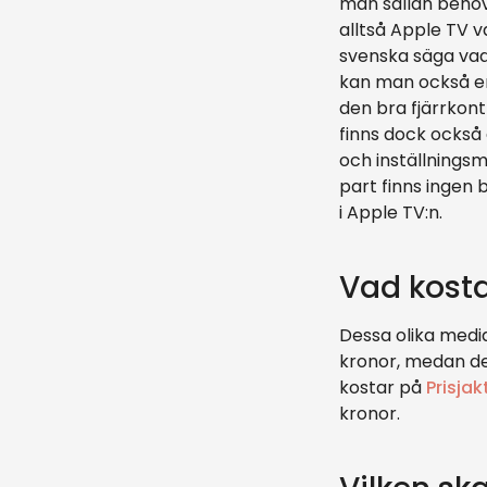
man sällan behöv
alltså Apple TV v
svenska säga vad 
kan man också en
den bra fjärrkon
finns dock också
och inställnings
part finns ingen 
i Apple TV:n.
Vad kost
Dessa olika media
kronor, medan d
kostar på
Prisjak
kronor.