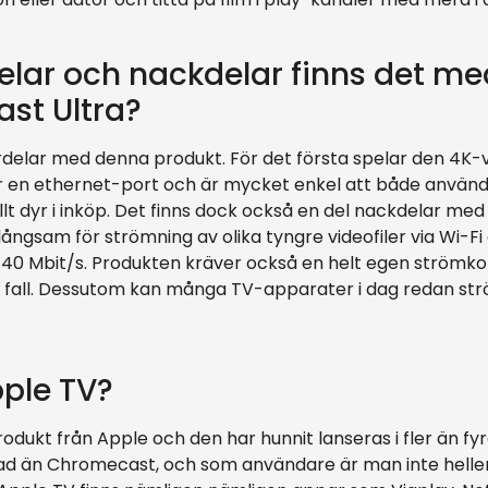
delar och nackdelar finns det me
st Ultra?
fördelar med denna produkt. För det första spelar den 4K
 en ethernet-port och är mycket enkel att både använda
ellt dyr i inköp. Det finns dock också en del nackdelar m
långsam för strömning av olika tyngre videofiler via Wi-
 40 Mbit/s. Produkten kräver också en helt egen strömkont
fall. Dessutom kan många TV-apparater i dag redan strö
ple TV?
odukt från Apple och den har hunnit lanseras i fler än fy
ad än Chromecast, och som användare är man inte helle