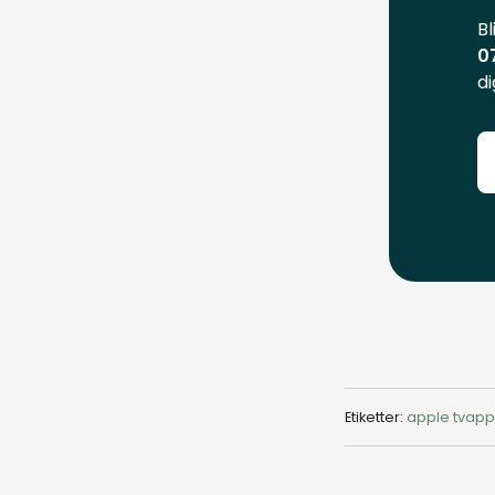
Bl
0
di
Etiketter:
apple tv
app