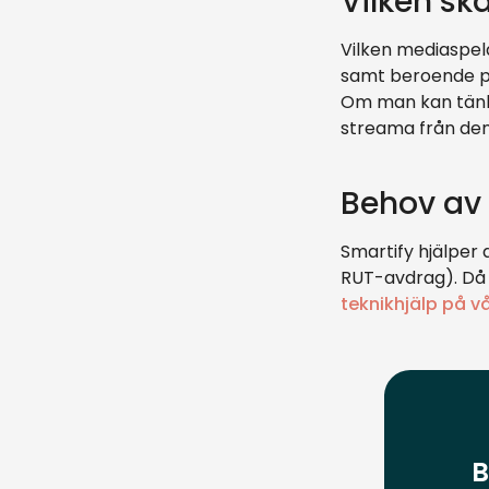
Vilken sk
Vilken mediaspela
samt beroende på 
Om man kan tänka
streama från den 
Behov av 
Smartify hjälper 
RUT-avdrag). Då 
teknikhjälp på v
B