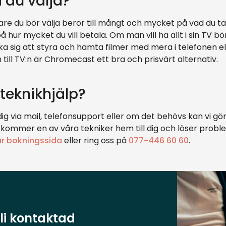
a du välja?
re du bör välja beror till mångt och mycket på vad du tä
hur mycket du vill betala. Om man vill ha allt i sin TV bö
 sig att styra och hämta filmer med mera i telefonen el
till TV:n är Chromecast ett bra och prisvärt alternativ.
teknikhjälp?
dig via mail, telefonsupport eller om det behövs kan vi 
kommer en av våra tekniker hem till dig och löser probl
år bokningssida
eller ring oss på
077-446 60 60
.
li kontaktad